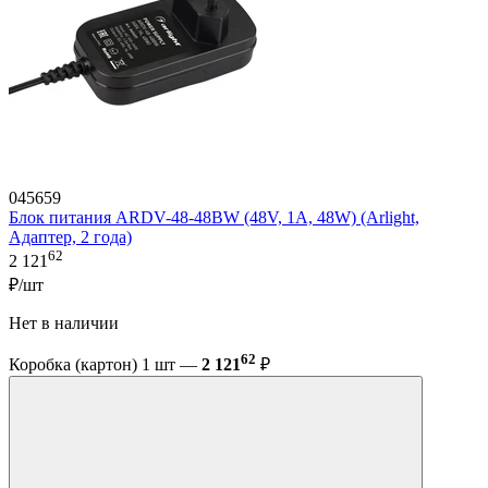
045659
Блок питания ARDV-48-48BW (48V, 1A, 48W) (Arlight,
Адаптер, 2 года)
62
2 121
₽/шт
Нет в наличии
62
Коробка (картон) 1 шт —
2 121
₽