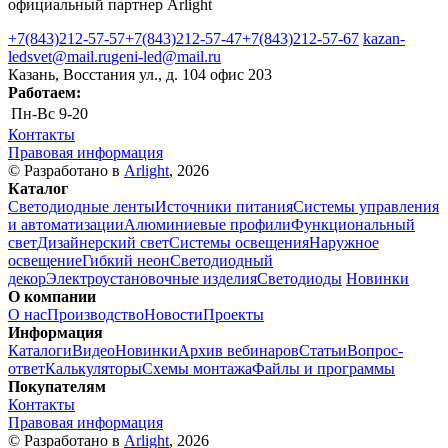
официальный партнер Arlight
+7(843)212-57-57
+7(843)212-57-47
+7(843)212-57-67
kazan-
ledsvet@mail.ru
geni-led@mail.ru
Казань, Восстания ул., д. 104 офис 203
Работаем:
Пн-Вс
9-20
Контакты
Правовая информация
© Разработано в
Arlight
, 2026
Каталог
Светодиодные ленты
Источники питания
Системы управления
и автоматизации
Алюминиевые профили
Функциональный
свет
Дизайнерский свет
Системы освещения
Наружное
освещение
Гибкий неон
Светодиодный
декор
Электроустановочные изделия
Светодиоды
Новинки
О компании
О нас
Производство
Новости
Проекты
Информация
Каталоги
Видео
Новинки
Архив вебинаров
Статьи
Вопрос-
ответ
Калькуляторы
Схемы монтажа
Файлы и программы
Покупателям
Контакты
Правовая информация
© Разработано в
Arlight
, 2026