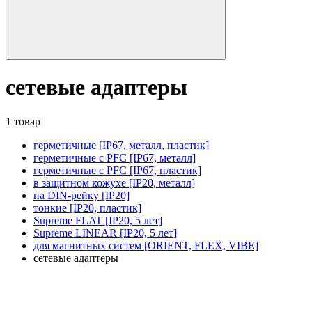
сетевые адаптеры
1 товар
герметичные [IP67, металл, пластик]
герметичные с PFC [IP67, металл]
герметичные с PFC [IP67, пластик]
в защитном кожухе [IP20, металл]
на DIN-рейку [IP20]
тонкие [IP20, пластик]
Supreme FLAT [IP20, 5 лет]
Supreme LINEAR [IP20, 5 лет]
для магнитных систем [ORIENT, FLEX, VIBE]
сетевые адаптеры