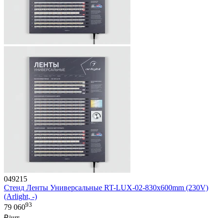
049215
Стенд Ленты Универсальные RT-LUX-02-830x600mm (230V)
(Arlight, -)
93
79 060
₽/шт