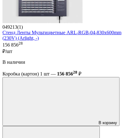
049213(1)
Стенд Ленты Мультицветные ARL-RGB-04-830x600mm
(230V) (Arlight, -)
28
156 856
₽/шт
В наличии
28
Коробка (картон) 1 шт —
156 856
₽
В корзину