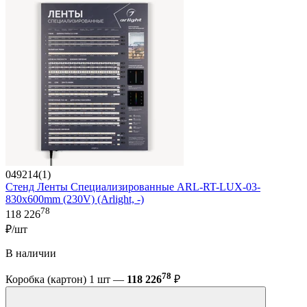
049214(1)
Стенд Ленты Специализированные ARL-RT-LUX-03-
830x600mm (230V) (Arlight, -)
78
118 226
₽/шт
В наличии
78
Коробка (картон) 1 шт —
118 226
₽