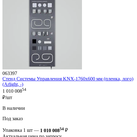
063397
Стенд Системы Управления KNX-1760х600 мм (пленка, лого)
(Arlight, -)
54
1 010 008
₽/шт
В наличии
Под заказ
54
Упаковка 1 шт —
1 010 008
₽
Актуальная цена по запросу