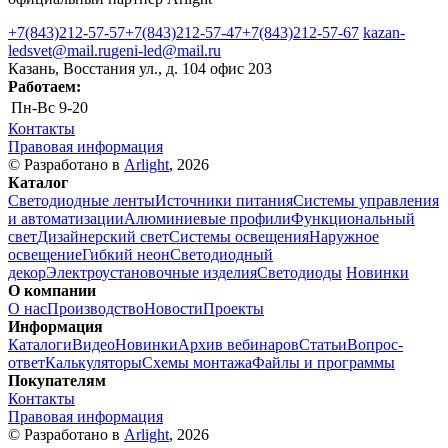
+7(843)212-57-57
+7(843)212-57-47
+7(843)212-57-67
kazan-
ledsvet@mail.ru
geni-led@mail.ru
Казань, Восстания ул., д. 104 офис 203
Работаем:
Пн-Вс
9-20
Контакты
Правовая информация
© Разработано в
Arlight
, 2026
Каталог
Светодиодные ленты
Источники питания
Системы управления
и автоматизации
Алюминиевые профили
Функциональный
свет
Дизайнерский свет
Системы освещения
Наружное
освещение
Гибкий неон
Светодиодный
декор
Электроустановочные изделия
Светодиоды
Новинки
О компании
О нас
Производство
Новости
Проекты
Информация
Каталоги
Видео
Новинки
Архив вебинаров
Статьи
Вопрос-
ответ
Калькуляторы
Схемы монтажа
Файлы и программы
Покупателям
Контакты
Правовая информация
© Разработано в
Arlight
, 2026