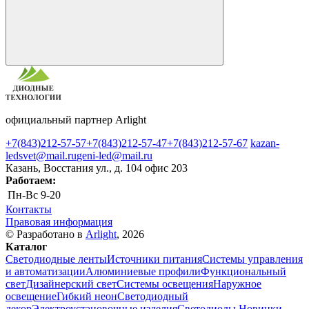
официальный партнер Arlight
+7(843)212-57-57
+7(843)212-57-47
+7(843)212-57-67
kazan-
ledsvet@mail.ru
geni-led@mail.ru
Казань, Восстания ул., д. 104 офис 203
Работаем:
Пн-Вс
9-20
Контакты
Правовая информация
© Разработано в
Arlight
, 2026
Каталог
Светодиодные ленты
Источники питания
Системы управления
и автоматизации
Алюминиевые профили
Функциональный
свет
Дизайнерский свет
Системы освещения
Наружное
освещение
Гибкий неон
Светодиодный
декор
Электроустановочные изделия
Светодиоды
Новинки