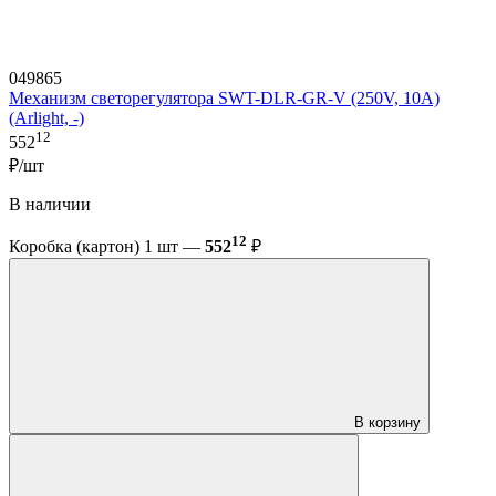
049865
Механизм светорегулятора SWT-DLR-GR-V (250V, 10A)
(Arlight, -)
12
552
₽/шт
В наличии
12
Коробка (картон) 1 шт —
552
₽
В корзину