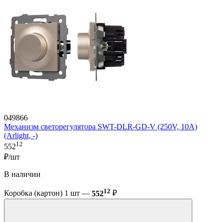
049866
Механизм светорегулятора SWT-DLR-GD-V (250V, 10A)
(Arlight, -)
12
552
₽/шт
В наличии
12
Коробка (картон) 1 шт —
552
₽