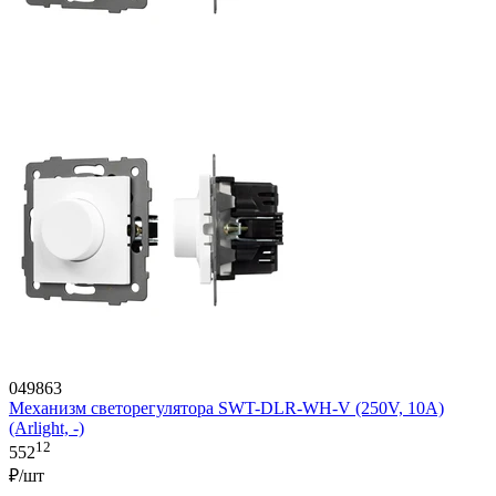
049863
Механизм светорегулятора SWT-DLR-WH-V (250V, 10A)
(Arlight, -)
12
552
₽/шт