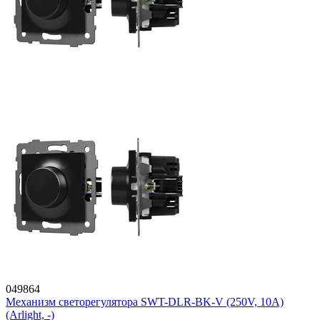
049864
Механизм светорегулятора SWT-DLR-BK-V (250V, 10A)
(Arlight, -)