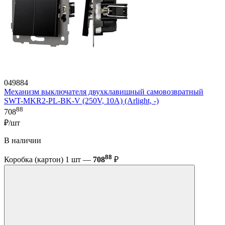
049884
Механизм выключателя двухклавишный самовозвратный
SWT-MKR2-PL-BK-V (250V, 10A) (Arlight, -)
88
708
₽/шт
В наличии
88
Коробка (картон) 1 шт —
708
₽