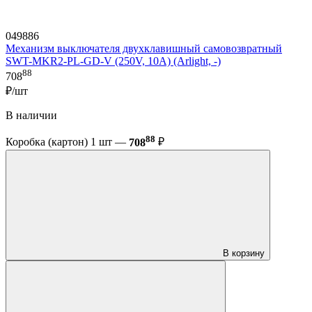
049886
Механизм выключателя двухклавишный самовозвратный
SWT-MKR2-PL-GD-V (250V, 10A) (Arlight, -)
88
708
₽/шт
В наличии
88
Коробка (картон) 1 шт —
708
₽
В корзину