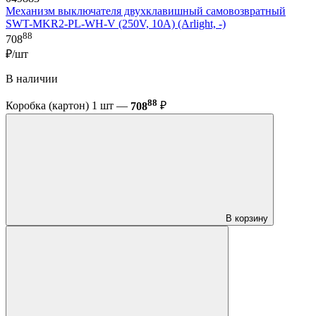
Механизм выключателя двухклавишный самовозвратный
SWT-MKR2-PL-WH-V (250V, 10A) (Arlight, -)
88
708
₽/шт
В наличии
88
Коробка (картон) 1 шт —
708
₽
В корзину