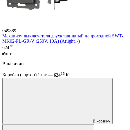
049889
Механизм выключателя двухклавишный непроходной SWT-
MK02-PL-GR-V (250V, 10A) (Arlight, -)
26
624
₽/шт
В наличии
26
Коробка (картон) 1 шт —
624
₽
В корзину