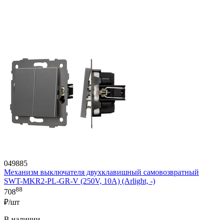
049885
Механизм выключателя двухклавишный самовозвратный
SWT-MKR2-PL-GR-V (250V, 10A) (Arlight, -)
88
708
₽/шт
В наличии