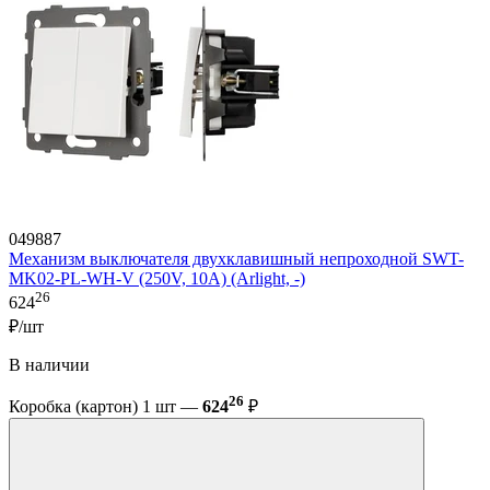
049887
Механизм выключателя двухклавишный непроходной SWT-
MK02-PL-WH-V (250V, 10A) (Arlight, -)
26
624
₽/шт
В наличии
26
Коробка (картон) 1 шт —
624
₽