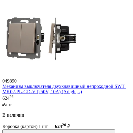
049890
Механизм выключателя двухклавишный непроходной SWT-
MK02-PL-GD-V (250V, 10A) (Arlight, -)
26
624
₽/шт
В наличии
26
Коробка (картон) 1 шт —
624
₽