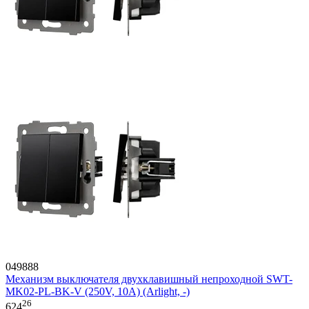
049888
Механизм выключателя двухклавишный непроходной SWT-
MK02-PL-BK-V (250V, 10A) (Arlight, -)
26
624