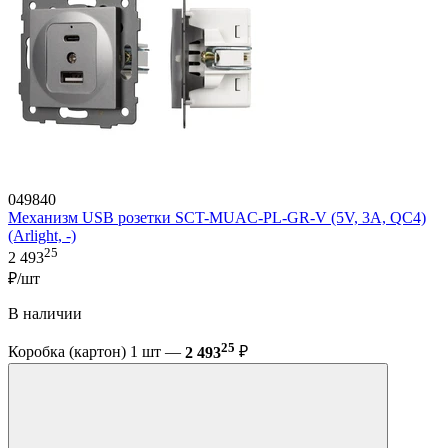
049840
Механизм USB розетки SCT-MUAC-PL-GR-V (5V, 3A, QC4)
(Arlight, -)
25
2 493
₽/шт
В наличии
25
Коробка (картон) 1 шт —
2 493
₽