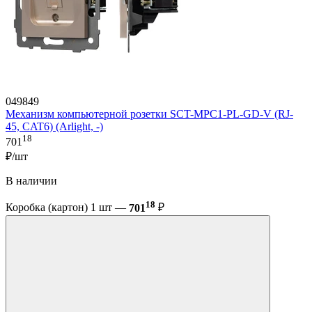
049849
Механизм компьютерной розетки SCT-MPC1-PL-GD-V (RJ-
45, CAT6) (Arlight, -)
18
701
₽/шт
В наличии
18
Коробка (картон) 1 шт —
701
₽