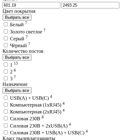
Цвет покрытия
Выбрать все
7
Белый
7
Золото светлое
7
Серый
7
Чёрный
Количество постов
Выбрать все
15
1
6
2
7
3
Назначение
Выбрать все
4
USB(A) + USB(C)
4
Компьютерная (1хRJ45)
4
Компьютерная (2хRJ45)
8
Силовая 230В
4
Силовая 230В + 2хUSB(A)
4
Силовая 230В + USB(A) + USВ(С)
Класс пылевлагозащиты