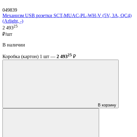
049839
Механизм USB розетки SCT-MUAC-PL-WH-V (5V, 3A, QC4)
(Arlight, -)
25
2 493
₽/шт
В наличии
25
Коробка (картон) 1 шт —
2 493
₽
В корзину