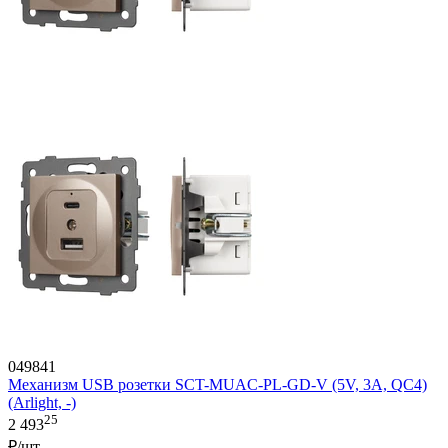
049841
Механизм USB розетки SCT-MUAC-PL-GD-V (5V, 3A, QC4)
(Arlight, -)
25
2 493
₽/шт