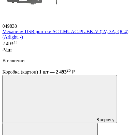
049838
Механизм USB розетки SCT-MUAC-PL-BK-V (5V, 3A, QC4)
(Arlight, -)
25
2 493
₽/шт
В наличии
25
Коробка (картон) 1 шт —
2 493
₽
В корзину