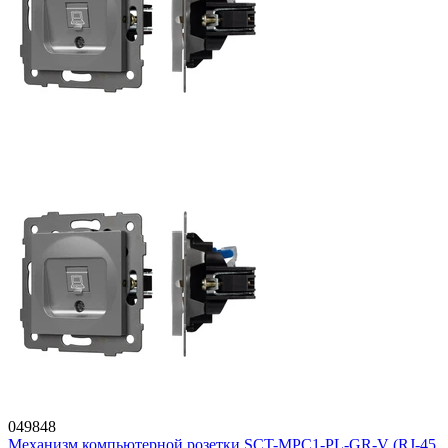
049848
Механизм компьютерной розетки SCT-MPC1-PL-GR-V (RJ-45,