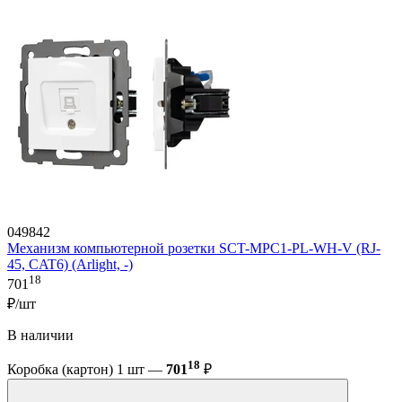
049842
Механизм компьютерной розетки SCT-MPC1-PL-WH-V (RJ-
45, CAT6) (Arlight, -)
18
701
₽/шт
В наличии
18
Коробка (картон) 1 шт —
701
₽