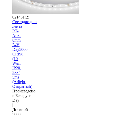
021451(2)
Светодиодная
лента
RT-
A98-
8mm
24V
Day5000
CRI98
(10
W/m,
IP20,
2835,
5m)
(Arlight,
Открытый)
Произведено
в Беларуси
Day
|
Дневной
5000