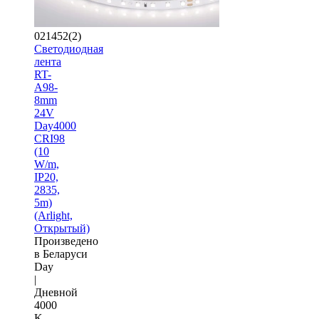
021452(2)
Светодиодная
лента
RT-
A98-
8mm
24V
Day4000
CRI98
(10
W/m,
IP20,
2835,
5m)
(Arlight,
Открытый)
Произведено
в Беларуси
Day
|
Дневной
4000
K