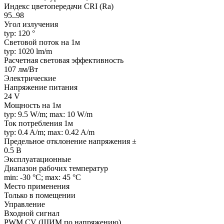
Индекс цветопередачи CRI (Ra)
95..98
Угол излучения
typ: 120 °
Световой поток на 1м
typ: 1020 lm/m
Расчетная световая эффективность
107 лм/Вт
Электрические
Напряжение питания
24 V
Мощность на 1м
typ: 9.5 W/m; max: 10 W/m
Ток потребления 1м
typ: 0.4 A/m; max: 0.42 A/m
Предельное отклонение напряжения ±
0.5 В
Эксплуатационные
Диапазон рабочих температур
min: -30 °C; max: 45 °C
Место применения
Только в помещении
Управление
Входной сигнал
PWM СV (ШИМ по напряжению)