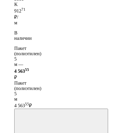
K
71
912
₽/
м
В
наличии
Пакет
(полиэтилен)
5
м —
55
4 563
₽
Пакет
(полиэтилен)
5
м
55
4 563
₽