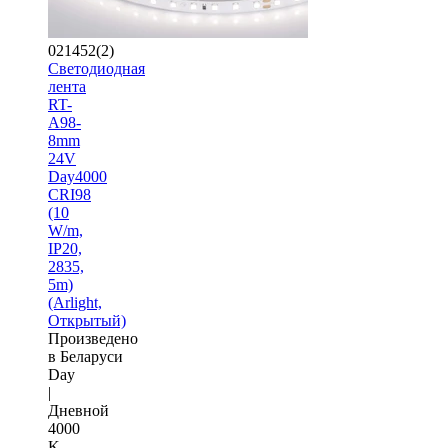
021452(2)
Светодиодная
лента
RT-
A98-
8mm
24V
Day4000
CRI98
(10
W/m,
IP20,
2835,
5m)
(Arlight,
Открытый)
Произведено
в Беларуси
Day
|
Дневной
4000
K