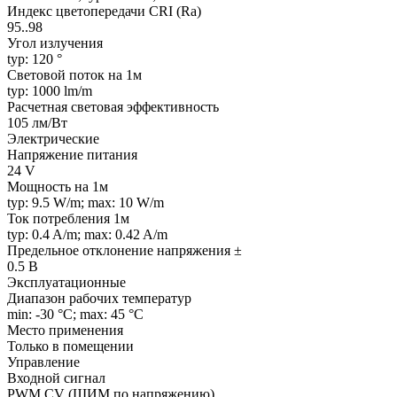
Индекс цветопередачи CRI (Ra)
95..98
Угол излучения
typ: 120 °
Световой поток на 1м
typ: 1000 lm/m
Расчетная световая эффективность
105 лм/Вт
Электрические
Напряжение питания
24 V
Мощность на 1м
typ: 9.5 W/m; max: 10 W/m
Ток потребления 1м
typ: 0.4 A/m; max: 0.42 A/m
Предельное отклонение напряжения ±
0.5 В
Эксплуатационные
Диапазон рабочих температур
min: -30 °C; max: 45 °C
Место применения
Только в помещении
Управление
Входной сигнал
PWM СV (ШИМ по напряжению)