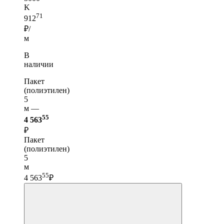
K
71
912
₽/
м
В
наличии
Пакет
(полиэтилен)
5
м —
55
4 563
₽
Пакет
(полиэтилен)
5
м
55
4 563
₽