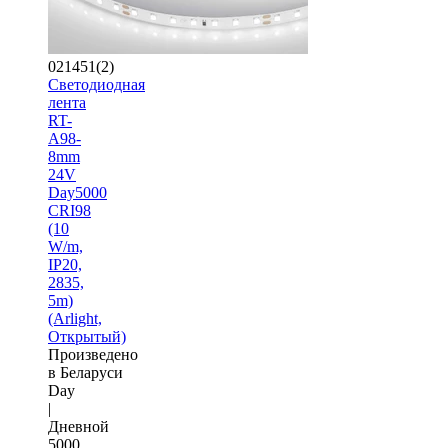
021451(2)
Светодиодная
лента
RT-
A98-
8mm
24V
Day5000
CRI98
(10
W/m,
IP20,
2835,
5m)
(Arlight,
Открытый)
Произведено
в Беларуси
Day
|
Дневной
5000