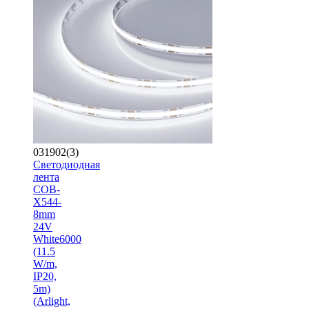
031902(3)
Светодиодная
лента
COB-
X544-
8mm
24V
White6000
(11.5
W/m,
IP20,
5m)
(Arlight,