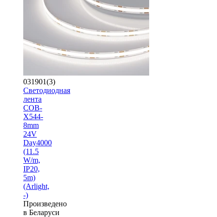
031901(3)
Светодиодная
лента
COB-
X544-
8mm
24V
Day4000
(11.5
W/m,
IP20,
5m)
(Arlight,
-)
Произведено
в Беларуси