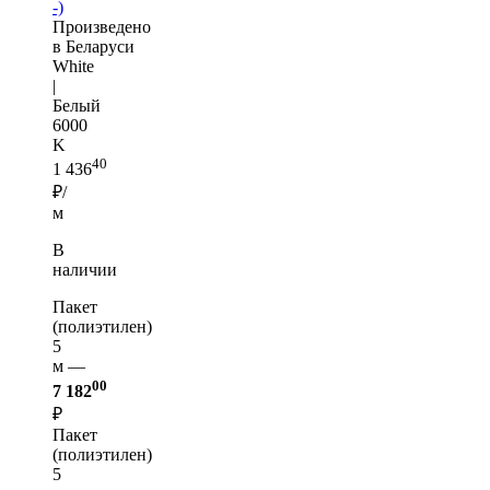
-)
Произведено
в Беларуси
White
|
Белый
6000
K
40
1 436
₽/
м
В
наличии
Пакет
(полиэтилен)
5
м —
00
7 182
₽
Пакет
(полиэтилен)
5