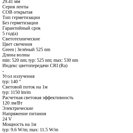
29.41 мм
Серия ленты
COB открытая
Тип герметизации
Без герметизации
Гарантийный срок
5 год(а)
Светотехнические
Цвет свечения
Green | Зелёный 525 nm
Длина волны
min: 520 nm; typ: 525 nm; max: 530 nm
Индекс цветопередачи CRI (Ra)
-
Угол излучения
typ: 140 °
Световой поток на 1м
typ: 1150 lm/m
Расчетная световая эффективность
120 лм/Вт
Электрические
Напряжение питания
24 V
Мощность на 1м
typ: 9.6 W/m; max: 11.5 W/m