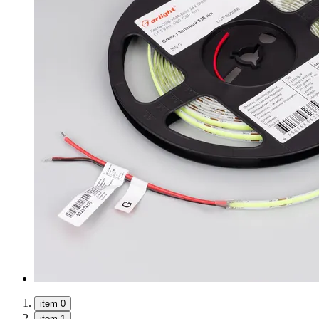
item 0
item 1