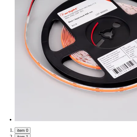
item 0
item 1