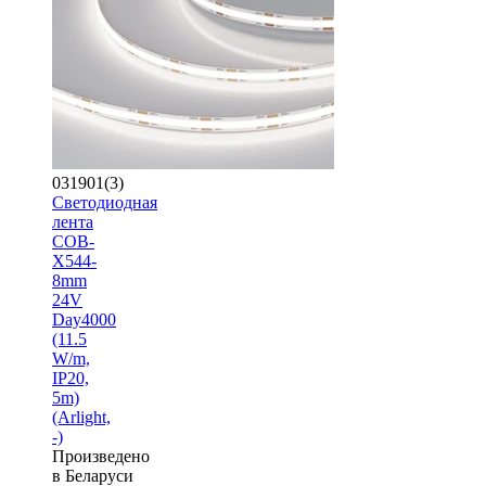
031901(3)
Светодиодная
лента
COB-
X544-
8mm
24V
Day4000
(11.5
W/m,
IP20,
5m)
(Arlight,
-)
Произведено
в Беларуси