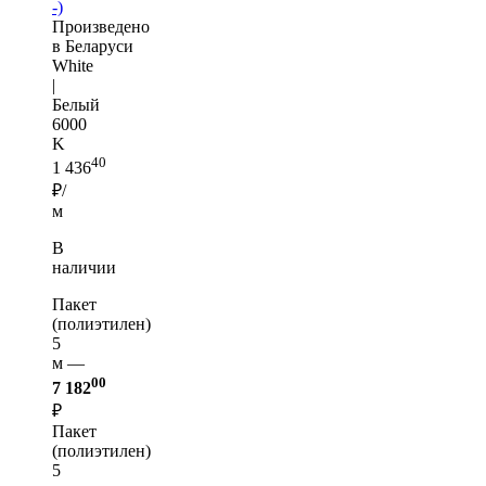
-)
Произведено
в Беларуси
White
|
Белый
6000
K
40
1 436
₽/
м
В
наличии
Пакет
(полиэтилен)
5
м —
00
7 182
₽
Пакет
(полиэтилен)
5