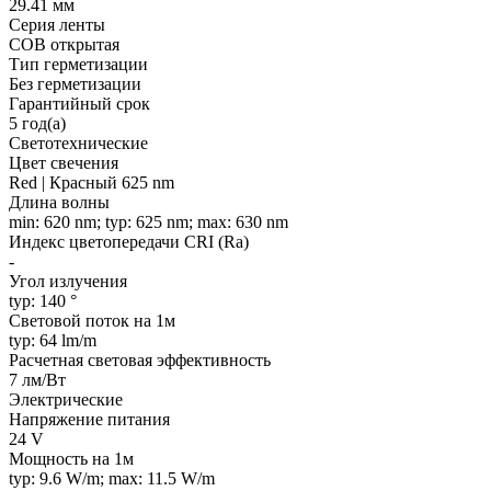
29.41 мм
Серия ленты
COB открытая
Тип герметизации
Без герметизации
Гарантийный срок
5 год(а)
Светотехнические
Цвет свечения
Red | Красный 625 nm
Длина волны
min: 620 nm; typ: 625 nm; max: 630 nm
Индекс цветопередачи CRI (Ra)
-
Угол излучения
typ: 140 °
Световой поток на 1м
typ: 64 lm/m
Расчетная световая эффективность
7 лм/Вт
Электрические
Напряжение питания
24 V
Мощность на 1м
typ: 9.6 W/m; max: 11.5 W/m