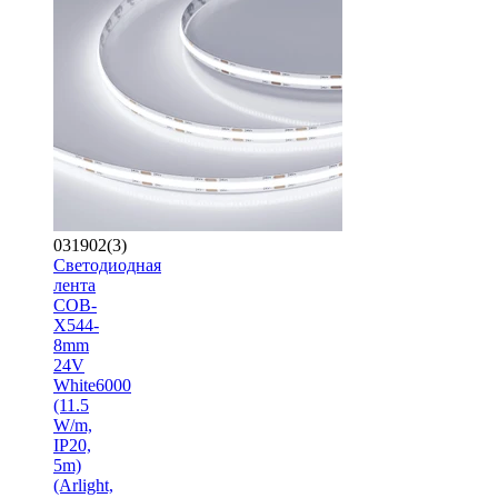
031902(3)
Светодиодная
лента
COB-
X544-
8mm
24V
White6000
(11.5
W/m,
IP20,
5m)
(Arlight,