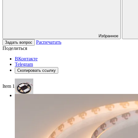
Избранное
Распечатать
Задать вопрос
Поделиться
ВКонтакте
Telegram
Скопировать ссылку
Item 1 of 3