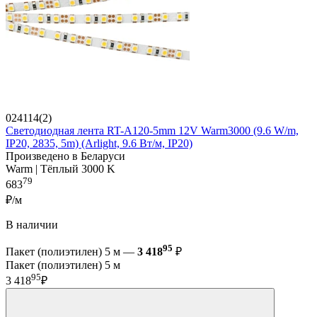
024114(2)
Светодиодная лента RT-A120-5mm 12V Warm3000 (9.6 W/m,
IP20, 2835, 5m) (Arlight, 9.6 Вт/м, IP20)
Произведено в Беларуси
Warm | Тёплый 3000 K
79
683
₽/м
В наличии
95
Пакет (полиэтилен) 5 м —
3 418
₽
Пакет (полиэтилен) 5 м
95
3 418
₽