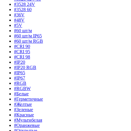
#3528 24V
#3528 60
#36V
#48V
#5V
#60 шт/м
#60 шт/м IP65
#60 шт/м RGB
#CRI 90
#CRI 95
#CRI 98
#IP20
#IP20 RGB
#IP65
#IP67
#RGB
#RGBW
#Белые
#Герметичные
#Желтые
#Зеленые
#Красные
#Мультибелая
#Оранжевые
#Открытые