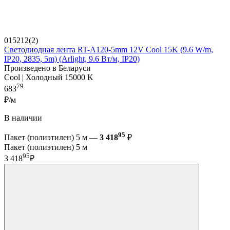
015212(2)
Светодиодная лента RT-A120-5mm 12V Cool 15K (9.6 W/m,
IP20, 2835, 5m) (Arlight, 9.6 Вт/м, IP20)
Произведено в Беларуси
Cool | Холодный 15000 K
79
683
₽/м
В наличии
95
Пакет (полиэтилен) 5 м —
3 418
₽
Пакет (полиэтилен) 5 м
95
3 418
₽