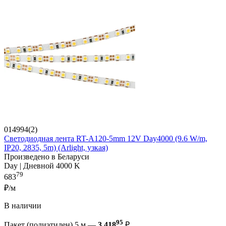
014994(2)
Светодиодная лента RT-A120-5mm 12V Day4000 (9.6 W/m,
IP20, 2835, 5m) (Arlight, узкая)
Произведено в Беларуси
Day | Дневной 4000 K
79
683
₽/м
В наличии
95
Пакет (полиэтилен) 5 м —
3 418
₽