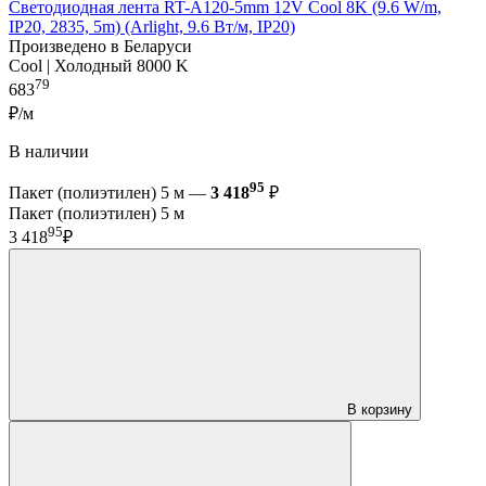
Светодиодная лента RT-A120-5mm 12V Cool 8K (9.6 W/m,
IP20, 2835, 5m) (Arlight, 9.6 Вт/м, IP20)
Произведено в Беларуси
Cool | Холодный 8000 K
79
683
₽/м
В наличии
95
Пакет (полиэтилен) 5 м —
3 418
₽
Пакет (полиэтилен) 5 м
95
3 418
₽
В корзину