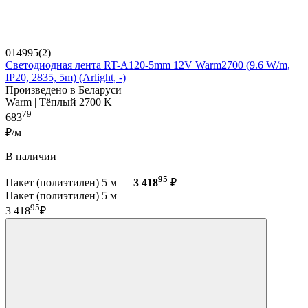
014995(2)
Светодиодная лента RT-A120-5mm 12V Warm2700 (9.6 W/m,
IP20, 2835, 5m) (Arlight, -)
Произведено в Беларуси
Warm | Тёплый 2700 K
79
683
₽/м
В наличии
95
Пакет (полиэтилен) 5 м —
3 418
₽
Пакет (полиэтилен) 5 м
95
3 418
₽