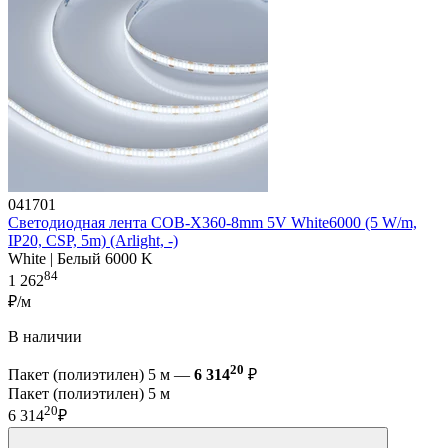
041701
Светодиодная лента COB-X360-8mm 5V White6000 (5 W/m,
IP20, CSP, 5m) (Arlight, -)
White | Белый 6000 K
84
1 262
₽/м
В наличии
20
Пакет (полиэтилен) 5 м —
6 314
₽
Пакет (полиэтилен) 5 м
20
6 314
₽