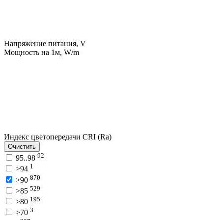
Напряжение питания, V
Мощность на 1м, W/m
Индекс цветопередачи CRI (Ra)
Очистить
92
95..98
1
>94
870
>90
529
>85
195
>80
3
>70