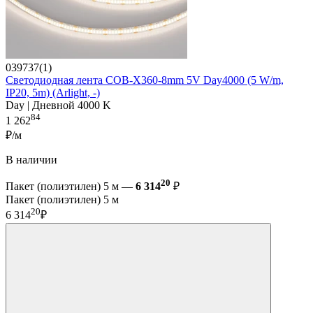
039737(1)
Светодиодная лента COB-X360-8mm 5V Day4000 (5 W/m,
IP20, 5m) (Arlight, -)
Day | Дневной 4000 K
84
1 262
₽/м
В наличии
20
Пакет (полиэтилен) 5 м —
6 314
₽
Пакет (полиэтилен) 5 м
20
6 314
₽