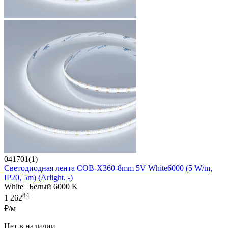
041701(1)
Светодиодная лента COB-X360-8mm 5V White6000 (5 W/m,
IP20, 5m) (Arlight, -)
White | Белый 6000 K
84
1 262
₽/м
Нет в наличии