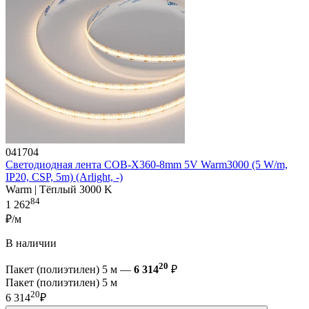
041704
Светодиодная лента COB-X360-8mm 5V Warm3000 (5 W/m,
IP20, CSP, 5m) (Arlight, -)
Warm | Тёплый 3000 K
84
1 262
₽/м
В наличии
20
Пакет (полиэтилен) 5 м —
6 314
₽
Пакет (полиэтилен) 5 м
20
6 314
₽