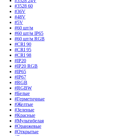
#3528 24V
#3528 60
#36V
#48V
#5V
#60 шт/м
#60 шт/м IP65
#60 шт/м RGB
#CRI 90
#CRI 95
#CRI 98
#IP20
#IP20 RGB
#IP65
#IP67
#RGB
#RGBW
#Белые
#Герметичные
#Желтые
#Зеленые
#Красные
#Мультибелая
#Оранжевые
#Открытые