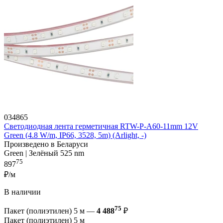
034865
Светодиодная лента герметичная RTW-P-A60-11mm 12V
Green (4.8 W/m, IP66, 3528, 5m) (Arlight, -)
Произведено в Беларуси
Green | Зелёный 525 nm
75
897
₽/м
В наличии
75
Пакет (полиэтилен) 5 м —
4 488
₽
Пакет (полиэтилен) 5 м