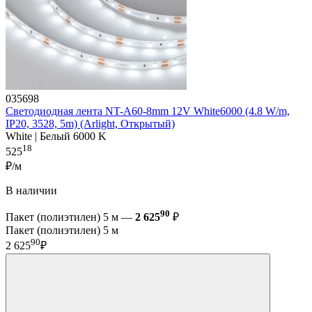
035698
Светодиодная лента NT-A60-8mm 12V White6000 (4.8 W/m,
IP20, 3528, 5m) (Arlight, Открытый)
White | Белый 6000 K
18
525
₽/м
В наличии
90
Пакет (полиэтилен) 5 м —
2 625
₽
Пакет (полиэтилен) 5 м
90
2 625
₽