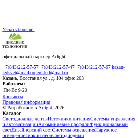
Узнать больше
официальный партнер Arlight
+7(843)212-57-57
+7(843)212-57-47
+7(843)212-57-67
kazan-
ledsvet@mail.ru
geni-led@mail.ru
Казань, Восстания ул., д. 104 офис 203
Работаем:
Пн-Вс
9-20
Контакты
Правовая информация
© Разработано в
Arlight
, 2026
Каталог
Светодиодные ленты
Источники питания
Системы управления
и автоматизации
Алюминиевые профили
Функциональный
свет
Дизайнерский свет
Системы освещения
Наружное
освещение
Гибкий неон
Светодиодный