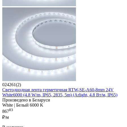
024261(2)
Светодиодная лента герметичная RTW-SE-A60-8mm 24V
White6000 (4.8 W/m, IP65, 2835, 5m) (Arlight, 4.8 Вт/м, IP65)
Произведено в Беларуси
White | Белый 6000 K
83
867
₽/м