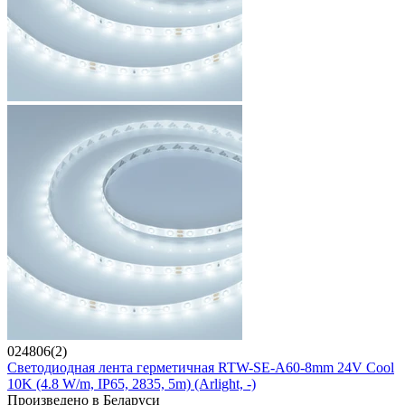
024806(2)
Светодиодная лента герметичная RTW-SE-A60-8mm 24V Cool
10K (4.8 W/m, IP65, 2835, 5m) (Arlight, -)
Произведено в Беларуси