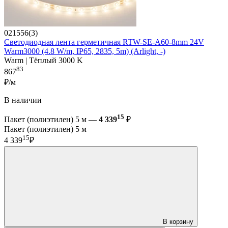
021556(3)
Светодиодная лента герметичная RTW-SE-A60-8mm 24V
Warm3000 (4.8 W/m, IP65, 2835, 5m) (Arlight, -)
Warm | Тёплый 3000 K
83
867
₽/м
В наличии
15
Пакет (полиэтилен) 5 м —
4 339
₽
Пакет (полиэтилен) 5 м
15
4 339
₽
В корзину