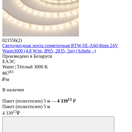
021556(2)
Светодиодная лента герметичная RTW-SE-A60-8mm 24V
Warm3000 (4.8 W/m, IP65, 2835, 5m) (Arlight, -)
Произведено в Беларуси
ЕАЭС
Warm | Тёплый 3000 K
83
867
₽/м
В наличии
15
Пакет (полиэтилен) 5 м —
4 339
₽
Пакет (полиэтилен) 5 м
15
4 339
₽