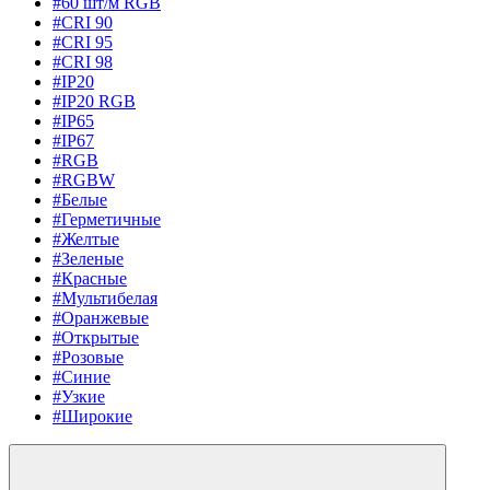
#60 шт/м RGB
#CRI 90
#CRI 95
#CRI 98
#IP20
#IP20 RGB
#IP65
#IP67
#RGB
#RGBW
#Белые
#Герметичные
#Желтые
#Зеленые
#Красные
#Мультибелая
#Оранжевые
#Открытые
#Розовые
#Синие
#Узкие
#Широкие