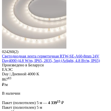
024260(2)
Светодиодная лента герметичная RTW-SE-A60-8mm 24V
Day4000 (4.8 W/m, IP65, 2835, 5m) (Arlight, 4.8 Вт/м, IP65)
Произведено в Беларуси
ЕАЭС
Day | Дневной 4000 K
83
867
₽/м
В наличии
15
Пакет (полиэтилен) 5 м —
4 339
₽
Пакет (полиэтилен) 5 м