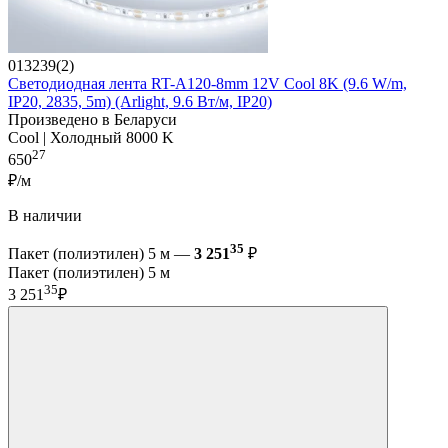
013239(2)
Светодиодная лента RT-A120-8mm 12V Cool 8K (9.6 W/m,
IP20, 2835, 5m) (Arlight, 9.6 Вт/м, IP20)
Произведено в Беларуси
Cool | Холодный 8000 K
27
650
₽/м
В наличии
35
Пакет (полиэтилен) 5 м —
3 251
₽
Пакет (полиэтилен) 5 м
35
3 251
₽