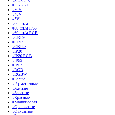
#3528 24V
#3528 60
#36V
#48V
#5V
#60 шт/м
#60 шт/м IP65
#60 шт/м RGB
#CRI 90
#CRI 95
#CRI 98
#IP20
#IP20 RGB
#IP65
#IP67
#RGB
#RGBW
#Белые
#Герметичные
#Желтые
#Зеленые
#Красные
#Мультибелая
#Оранжевые
#Открытые