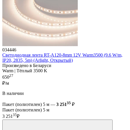
034446
Светодиодная лента RT-A120-8mm 12V Warm3500 (9.6 W/m,
IP20, 2835, 5m) (Arlight, Открытый)
Произведено в Беларуси
Warm | Тёплый 3500 K
27
650
₽/м
В наличии
35
Пакет (полиэтилен) 5 м —
3 251
₽
Пакет (полиэтилен) 5 м
35
3 251
₽