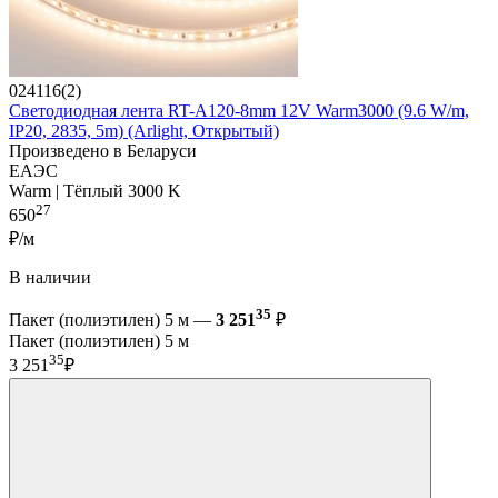
024116(2)
Светодиодная лента RT-A120-8mm 12V Warm3000 (9.6 W/m,
IP20, 2835, 5m) (Arlight, Открытый)
Произведено в Беларуси
ЕАЭС
Warm | Тёплый 3000 K
27
650
₽/м
В наличии
35
Пакет (полиэтилен) 5 м —
3 251
₽
Пакет (полиэтилен) 5 м
35
3 251
₽