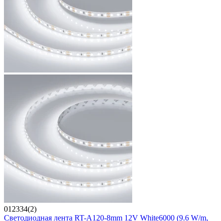
012334(2)
Светодиодная лента RT-A120-8mm 12V White6000 (9.6 W/m,