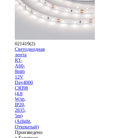
021419(2)
Светодиодная
лента
RT-
A60-
8mm
12V
Day4000
CRI98
(4.8
W/m,
IP20,
2835,
5m)
(Arlight,
Открытый)
Произведено
в Беларуси