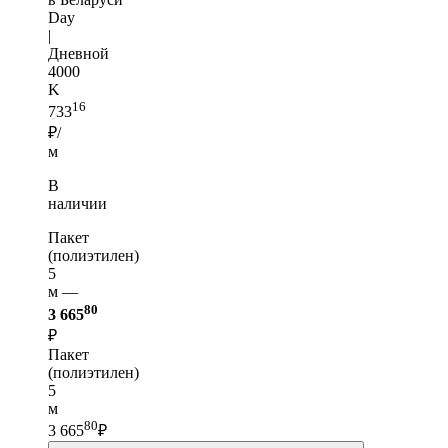
Day
|
Дневной
4000
K
16
733
₽/
м
В
наличии
Пакет
(полиэтилен)
5
м —
80
3 665
₽
Пакет
(полиэтилен)
5
м
80
3 665
₽