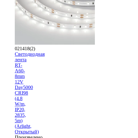
021418(2)
Светодиодная
лента
RT-
A60-
8mm
12V
Day5000
CRI98
(4.8
W/m,
IP20,
2835,
5m)
(Arlight,
Открытый)
Произведено