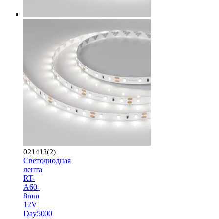
021418(2)
Светодиодная
лента
RT-
A60-
8mm
12V
Day5000