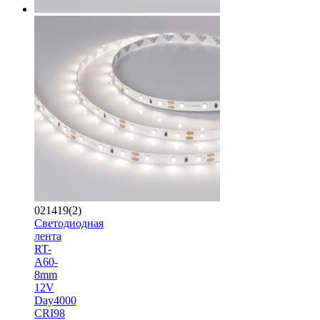
021419(2)
Светодиодная
лента
RT-
A60-
8mm
12V
Day4000
CRI98