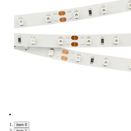
item 0
item 1