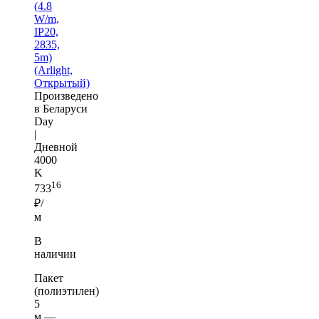
(4.8
W/m,
IP20,
2835,
5m)
(Arlight,
Открытый)
Произведено
в Беларуси
Day
|
Дневной
4000
K
16
733
₽/
м
В
наличии
Пакет
(полиэтилен)
5
м —