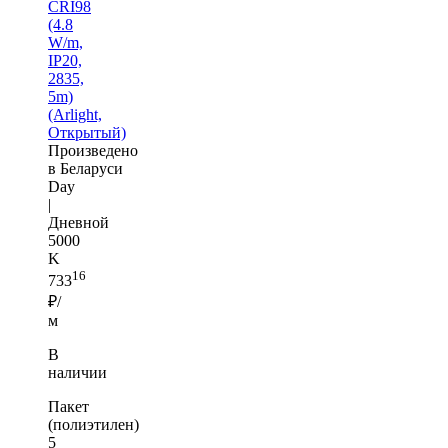
CRI98
(4.8
W/m,
IP20,
2835,
5m)
(Arlight,
Открытый)
Произведено
в Беларуси
Day
|
Дневной
5000
K
16
733
₽/
м
В
наличии
Пакет
(полиэтилен)
5