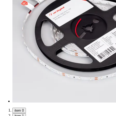
item 0
item 1