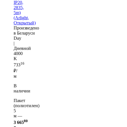
IP20,
2835,
5m)
(Arlight,
Открытый)
Произведено
в Беларуси
Day
|
Дневной
4000
K
16
733
₽/
м
В
наличии
Пакет
(полиэтилен)
5
м —
80
3 665