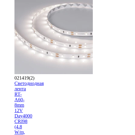
021419(2)
Светодиодная
лента
RT-
A60-
8mm
12V
Day4000
CRI98
(4.8
W/m,