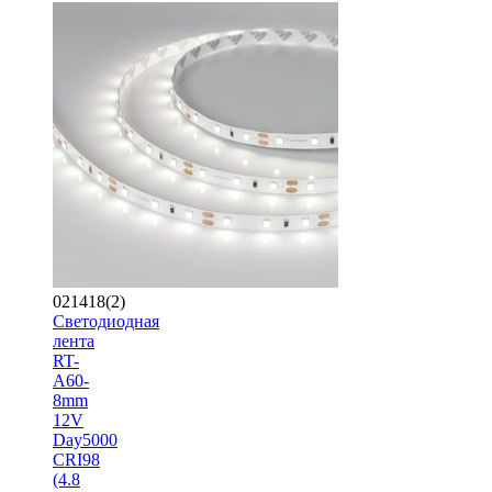
021418(2)
Светодиодная
лента
RT-
A60-
8mm
12V
Day5000
CRI98
(4.8