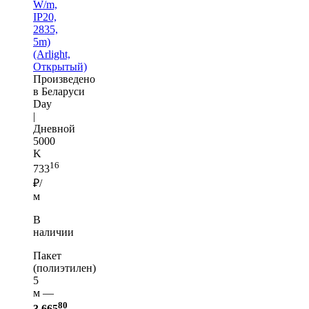
W/m,
IP20,
2835,
5m)
(Arlight,
Открытый)
Произведено
в Беларуси
Day
|
Дневной
5000
K
16
733
₽/
м
В
наличии
Пакет
(полиэтилен)
5
м —
80
3 665