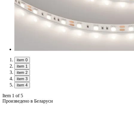
item 0
item 1
item 2
item 3
item 4
Item 1 of 5
Произведено в Беларуси