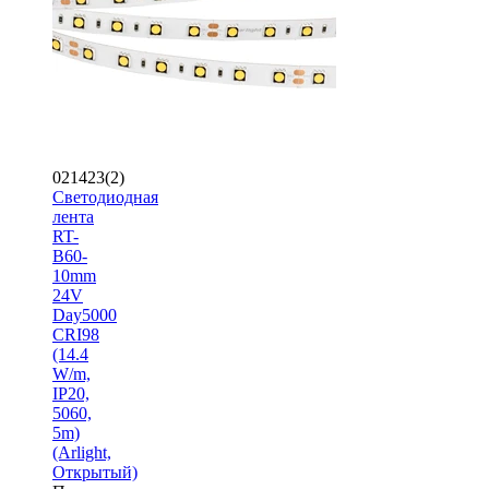
021423(2)
Светодиодная
лента
RT-
B60-
10mm
24V
Day5000
CRI98
(14.4
W/m,
IP20,
5060,
5m)
(Arlight,
Открытый)