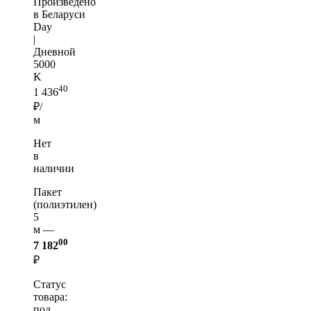
Произведено
в Беларуси
Day
|
Дневной
5000
K
40
1 436
₽/
м
Нет
в
наличии
Пакет
(полиэтилен)
5
м —
00
7 182
₽
Статус
товара:
под