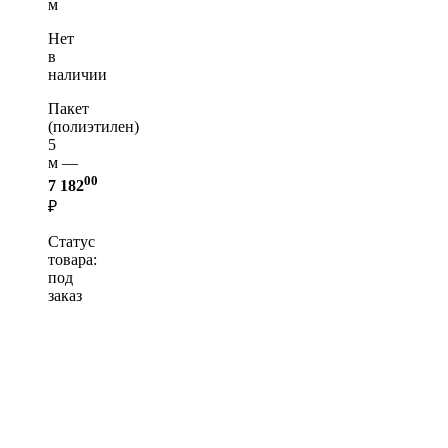
м
Нет
в
наличии
Пакет
(полиэтилен)
5
м —
00
7 182
₽
Статус
товара:
под
заказ