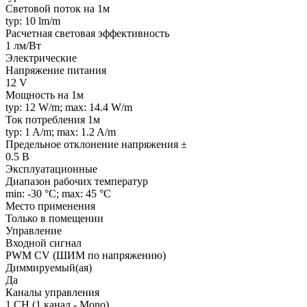
Световой поток на 1м
typ: 10 lm/m
Расчетная световая эффективность
1 лм/Вт
Электрические
Напряжение питания
12 V
Мощность на 1м
typ: 12 W/m; max: 14.4 W/m
Ток потребления 1м
typ: 1 A/m; max: 1.2 A/m
Предельное отклонение напряжения ±
0.5 В
Эксплуатационные
Диапазон рабочих температур
min: -30 °C; max: 45 °C
Место применения
Только в помещении
Управление
Входной сигнал
PWM СV (ШИМ по напряжению)
Диммируемый(ая)
Да
Каналы управления
1 CH (1 канал - Mono)