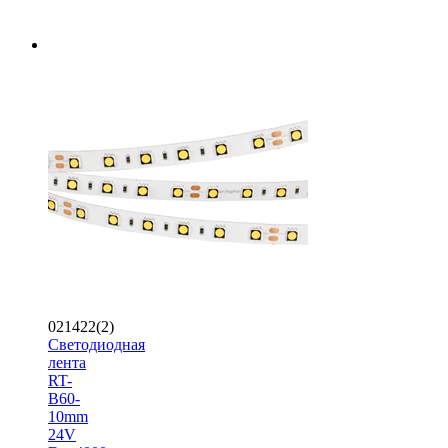
021422(2)
Светодиодная
лента
RT-
B60-
10mm
24V