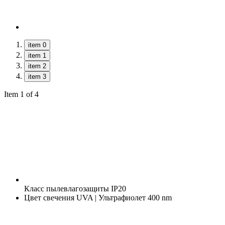
item 0
item 1
item 2
item 3
Item 1 of 4
Класс пылевлагозащиты
IP20
Цвет свечения
UVA | Ультрафиолет 400 nm