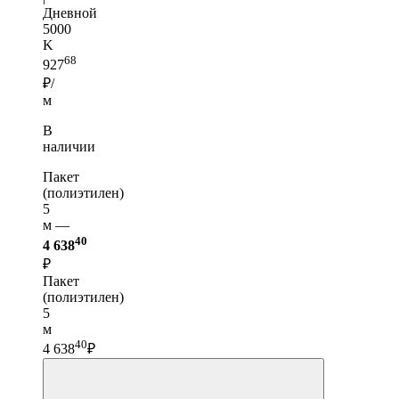
Дневной
5000
K
68
927
₽/
м
В
наличии
Пакет
(полиэтилен)
5
м —
40
4 638
₽
Пакет
(полиэтилен)
5
м
40
4 638
₽