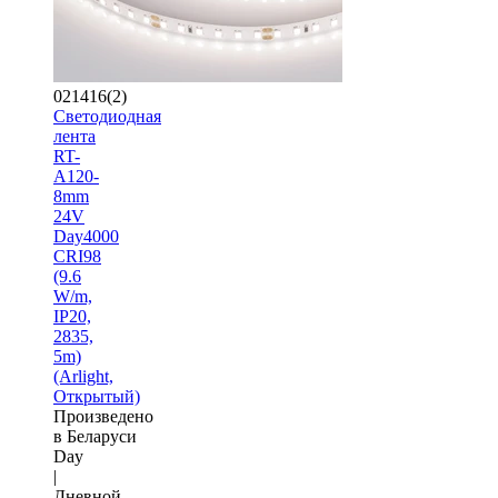
021416(2)
Светодиодная
лента
RT-
A120-
8mm
24V
Day4000
CRI98
(9.6
W/m,
IP20,
2835,
5m)
(Arlight,
Открытый)
Произведено
в Беларуси
Day
|
Дневной