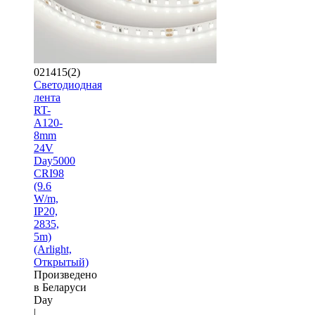
021415(2)
Светодиодная
лента
RT-
A120-
8mm
24V
Day5000
CRI98
(9.6
W/m,
IP20,
2835,
5m)
(Arlight,
Открытый)
Произведено
в Беларуси
Day
|