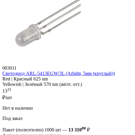
003011
Светодиод ARL-5413EGW/3L (Arlight, 5мм (круглый))
Red | Красный 625 nm
Yellowish | Зелёный 570 nm (жёлт. отт.)
31
13
₽/шт
Нет в наличии
Под заказ
00
Пакет (полиэтилен) 1000 шт —
13 310
₽