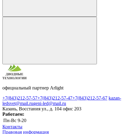
официальный партнер Arlight
+7(843)212-57-57
+7(843)212-57-47
+7(843)212-57-67
kazan-
ledsvet@mail.ru
geni-led@mail.ru
Казань, Восстания ул., д. 104 офис 203
Работаем:
Пн-Вс
9-20
Контакты
Правовая информация