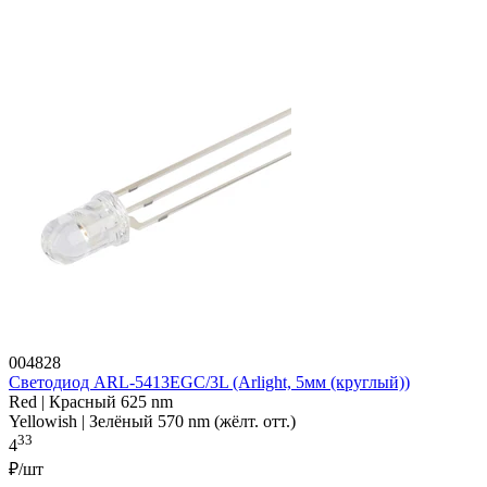
004828
Светодиод ARL-5413EGC/3L (Arlight, 5мм (круглый))
Red | Красный 625 nm
Yellowish | Зелёный 570 nm (жёлт. отт.)
33
4
₽/шт