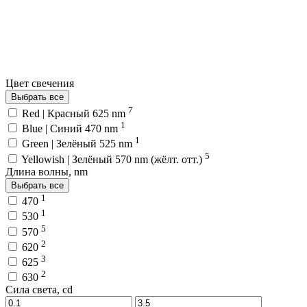
Цвет свечения
Выбрать все
7
Red | Красный 625 nm
1
Blue | Синий 470 nm
1
Green | Зелёный 525 nm
5
Yellowish | Зелёный 570 nm (жёлт. отт.)
Длина волны, nm
Выбрать все
1
470
1
530
5
570
2
620
3
625
2
630
Сила света, cd