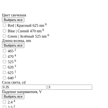
Цвет свечения
Выбрать все
6
Red | Красный 625 nm
6
Blue | Синий 470 nm
6
Green | Зелёный 525 nm
Длина волны, nm
Выбрать все
2
465
4
470
6
525
3
620
1
625
2
640
Сила света, cd
Падение напряжения, V
Выбрать все
4
2.4
2
2.5