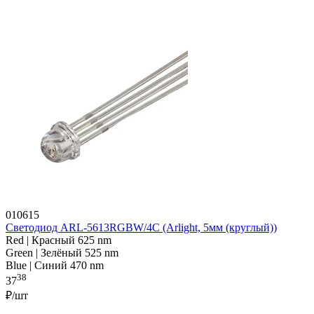
010615
Светодиод ARL-5613RGBW/4C (Arlight, 5мм (круглый))
Red | Красный 625 nm
Green | Зелёный 525 nm
Blue | Синий 470 nm
38
37
₽/шт