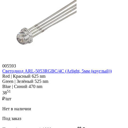
005593
Светодиод ARL-5053RGBC/4C (Arlight, 5мм (круглый))
Red | Красный 625 nm
Green | Зелёный 525 nm
Blue | Синий 470 nm
51
38
₽/шт
Нет в наличии
Под заказ
00