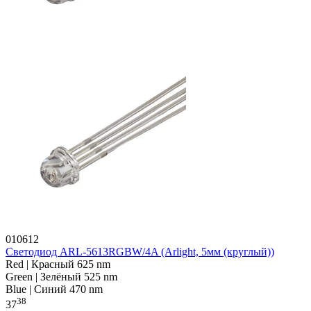
010612
Светодиод ARL-5613RGBW/4A (Arlight, 5мм (круглый))
Red | Красный 625 nm
Green | Зелёный 525 nm
Blue | Синий 470 nm
38
37