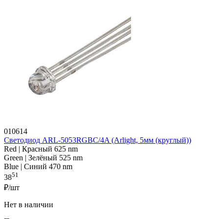
010614
Светодиод ARL-5053RGBC/4A (Arlight, 5мм (круглый))
Red | Красный 625 nm
Green | Зелёный 525 nm
Blue | Синий 470 nm
51
38
₽/шт
Нет в наличии