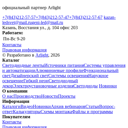
официальный партнер Arlight
+7(843)212-57-57
+7(843)212-57-47
+7(843)212-57-67
kazan-
ledsvet@mail.ru
geni-led@mail.ru
Казань, Восстания ул., д. 104 офис 203
Работаем:
Пн-Вс
9-20
Контакты
Правовая информация
© Разработано в
Arlight
, 2026
Каталог
Светодиодные ленты
Источники питания
Системы управления
и автоматизации
Алюминиевые профили
Функциональный
свет
Дизайнерский свет
Системы освещения
Наружное
освещение
Гибкий неон
Светодиодный
декор
Электроустановочные изделия
Светодиоды
Новинки
О компании
О нас
Производство
Новости
Проекты
Информация
Каталоги
Видео
Новинки
Архив вебинаров
Статьи
Вопрос-
ответ
Калькуляторы
Схемы монтажа
Файлы и программы
Покупателям
Контакты
Правовая информация