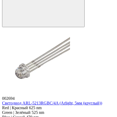
002694
Светодиод ARL-5213RGBC/4A (Arlight, 5мм (круглый))
Red | Красный 625 nm
Green | Зелёный 525 nm