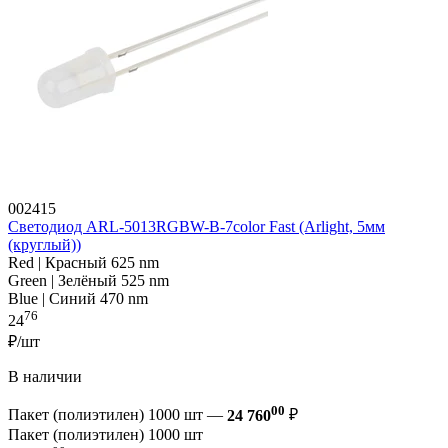
002415
Светодиод ARL-5013RGBW-B-7color Fast (Arlight, 5мм
(круглый))
Red | Красный 625 nm
Green | Зелёный 525 nm
Blue | Синий 470 nm
76
24
₽/шт
В наличии
00
Пакет (полиэтилен) 1000 шт —
24 760
₽
Пакет (полиэтилен) 1000 шт