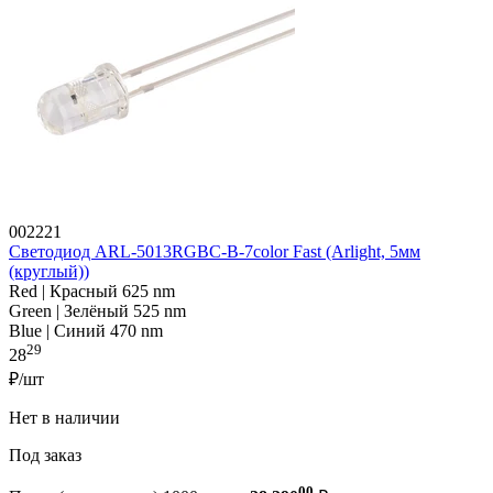
002221
Светодиод ARL-5013RGBC-B-7color Fast (Arlight, 5мм
(круглый))
Red | Красный 625 nm
Green | Зелёный 525 nm
Blue | Синий 470 nm
29
28
₽/шт
Нет в наличии
Под заказ
00