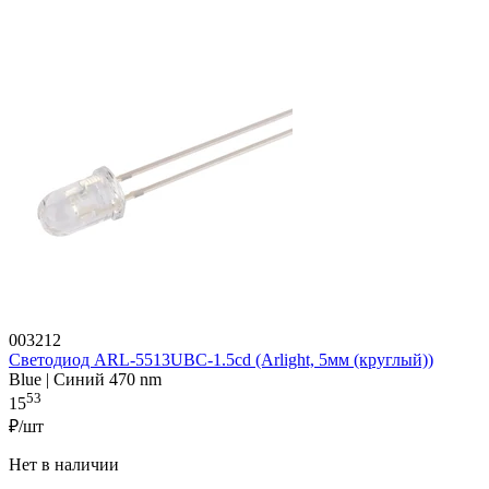
003212
Светодиод ARL-5513UBC-1.5cd (Arlight, 5мм (круглый))
Blue | Синий 470 nm
53
15
₽/шт
Нет в наличии