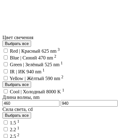
Цвет свечения
Выбрать все
3
Red | Красный 625 nm
2
Blue | Синий 470 nm
1
Green | Зелёный 525 nm
1
IR | ИК 940 nm
2
Yellow | Жёлтый 590 nm
Выбрать все
1
Cool | Холодный 8000 K
Длина волны, nm
Сила света, cd
Выбрать все
1
1.5
1
2.2
2
2.5