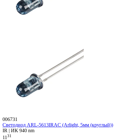
006731
Светодиод ARL-5613IRAC (Arlight, 5мм (круглый))
IR | ИК 940 nm
31
11