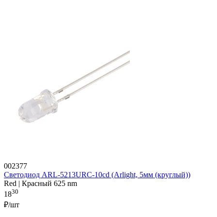
002377
Светодиод ARL-5213URC-10cd (Arlight, 5мм (круглый))
Red | Красный 625 nm
30
18
₽/шт