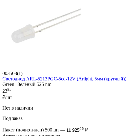
003503(1)
Светодиод ARL-5213PGC-5cd-12V (Arlight, 5мм (круглый))
Green | Зелёный 525 nm
85
23
₽/шт
Нет в наличии
Под заказ
00
Пакет (полиэтилен) 500 шт —
11 925
₽
Актуальная цена по запросу