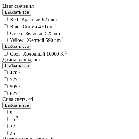
Цвет свечения
Выбрать все
1
Red | Красный 625 nm
1
Blue | Синий 470 nm
1
Green | Зелёный 525 nm
1
Yellow | Жёлтый 590 nm
Выбрать все
1
Cool | Холодный 10000 K
Длина волны, nm
Выбрать все
1
470
1
525
1
595
1
625
Сила света, cd
Выбрать все
1
9
2
15
1
22
1
25
Падение напряжения, V