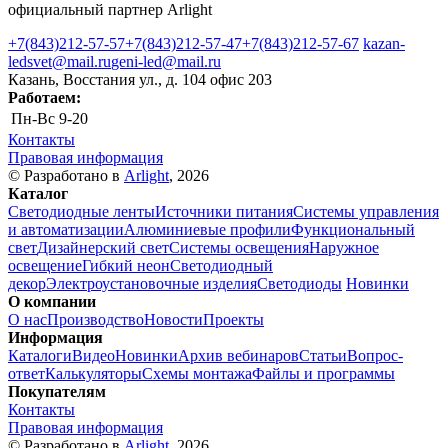
официальный партнер Arlight
+7(843)212-57-57
+7(843)212-57-47
+7(843)212-57-67
kazan-
ledsvet@mail.ru
geni-led@mail.ru
Казань, Восстания ул., д. 104 офис 203
Работаем:
Пн-Вс
9-20
Контакты
Правовая информация
© Разработано в
Arlight
, 2026
Каталог
Светодиодные ленты
Источники питания
Системы управления
и автоматизации
Алюминиевые профили
Функциональный
свет
Дизайнерский свет
Системы освещения
Наружное
освещение
Гибкий неон
Светодиодный
декор
Электроустановочные изделия
Светодиоды
Новинки
О компании
О нас
Производство
Новости
Проекты
Информация
Каталоги
Видео
Новинки
Архив вебинаров
Статьи
Вопрос-
ответ
Калькуляторы
Схемы монтажа
Файлы и программы
Покупателям
Контакты
Правовая информация
© Разработано в
Arlight
, 2026