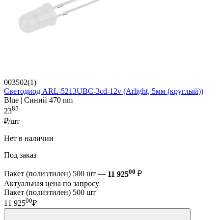
003502(1)
Светодиод ARL-5213UBC-3cd-12v (Arlight, 5мм (круглый))
Blue | Синий 470 nm
85
23
₽/шт
Нет в наличии
Под заказ
00
Пакет (полиэтилен) 500 шт —
11 925
₽
Актуальная цена по запросу
Пакет (полиэтилен) 500 шт
00
11 925
₽