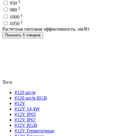
1
950
1
980
1
1000
1
1050
Расчетная световая эффективность, лм/Вт
Показать 5 товаров
Теги
#120 шт/м
#120 шт/м RGB
#12V
#12V 14,4W
#12V IP65
#12V IP67
#12V RGB
#12V Герметичные