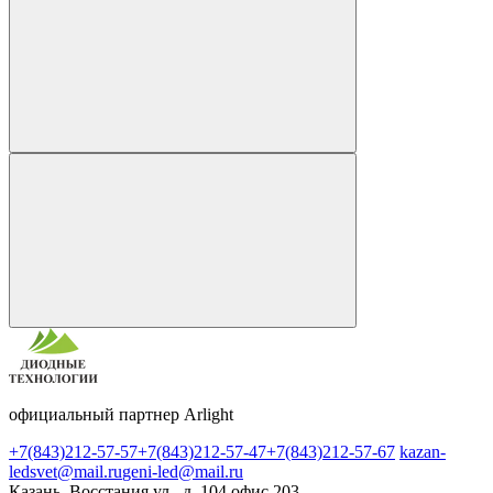
официальный партнер Arlight
+7(843)212-57-57
+7(843)212-57-47
+7(843)212-57-67
kazan-
ledsvet@mail.ru
geni-led@mail.ru
Казань, Восстания ул., д. 104 офис 203