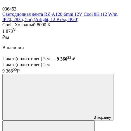
036453
Светодиодная лента RZ-A120-6mm 12V Cool 8K (12 W/m,
IP20, 2835, 5m) (Arlight, 12 Вт/м, IP20)
Cool | Холодный 8000 K
31
1 873
₽/м
В наличии
55
Пакет (полиэтилен) 5 м —
9 366
₽
Пакет (полиэтилен) 5 м
55
9 366
₽
В корзину