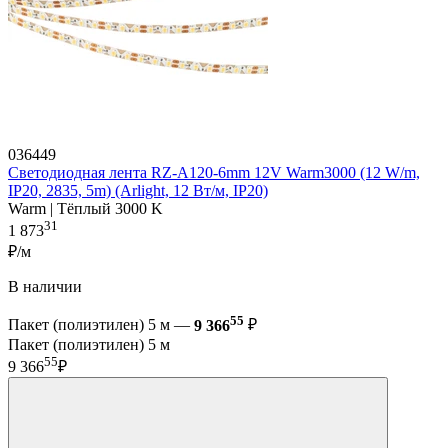
036449
Светодиодная лента RZ-A120-6mm 12V Warm3000 (12 W/m,
IP20, 2835, 5m) (Arlight, 12 Вт/м, IP20)
Warm | Тёплый 3000 K
31
1 873
₽/м
В наличии
55
Пакет (полиэтилен) 5 м —
9 366
₽
Пакет (полиэтилен) 5 м
55
9 366
₽