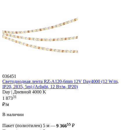
036451
Светодиодная лента RZ-A120-6mm 12V Day4000 (12 W/m,
IP20, 2835, 5m) (Arlight, 12 Вт/м, IP20)
Day | Дневной 4000 K
31
1 873
₽/м
В наличии
55
Пакет (полиэтилен) 5 м —
9 366
₽