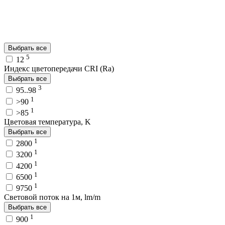
Выбрать все
5
12
Индекс цветопередачи CRI (Ra)
Выбрать все
3
95..98
1
>90
1
>85
Цветовая температура, K
Выбрать все
1
2800
1
3200
1
4200
1
6500
1
9750
Световой поток на 1м, lm/m
Выбрать все
1
900