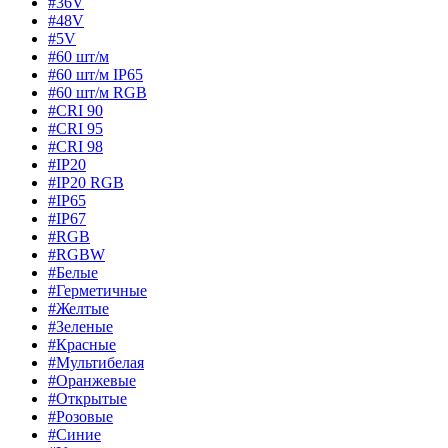
#36V
#48V
#5V
#60 шт/м
#60 шт/м IP65
#60 шт/м RGB
#CRI 90
#CRI 95
#CRI 98
#IP20
#IP20 RGB
#IP65
#IP67
#RGB
#RGBW
#Белые
#Герметичные
#Желтые
#Зеленые
#Красные
#Мультибелая
#Оранжевые
#Открытые
#Розовые
#Синие