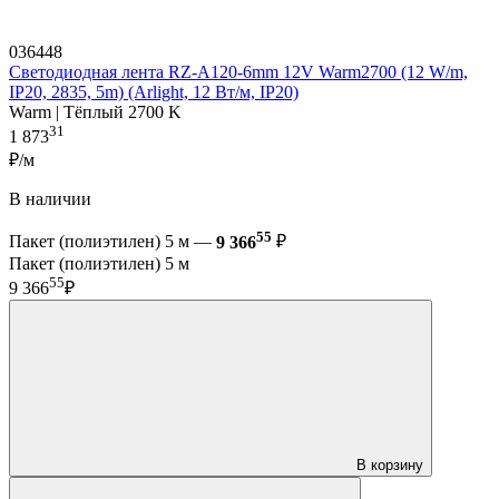
036448
Светодиодная лента RZ-A120-6mm 12V Warm2700 (12 W/m,
IP20, 2835, 5m) (Arlight, 12 Вт/м, IP20)
Warm | Тёплый 2700 K
31
1 873
₽/м
В наличии
55
Пакет (полиэтилен) 5 м —
9 366
₽
Пакет (полиэтилен) 5 м
55
9 366
₽
В корзину