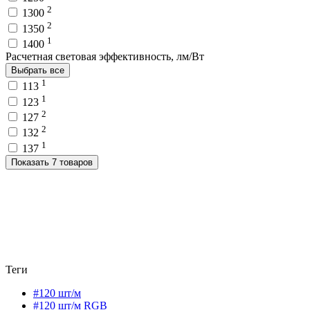
2
1300
2
1350
1
1400
Расчетная световая эффективность, лм/Вт
Выбрать все
1
113
1
123
2
127
2
132
1
137
Показать 7 товаров
Теги
#120 шт/м
#120 шт/м RGB