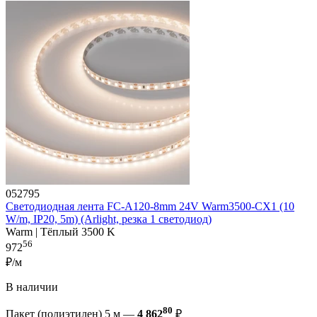
052795
Светодиодная лента FC-A120-8mm 24V Warm3500-CX1 (10
W/m, IP20, 5m) (Arlight, резка 1 светодиод)
Warm | Тёплый 3500 K
56
972
₽/м
В наличии
80
Пакет (полиэтилен) 5 м —
4 862
₽