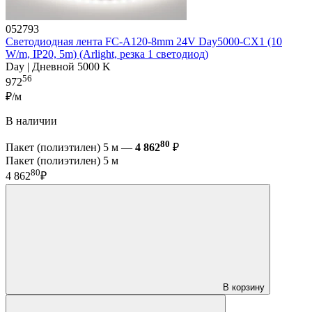
052793
Светодиодная лента FC-A120-8mm 24V Day5000-CX1 (10
W/m, IP20, 5m) (Arlight, резка 1 светодиод)
Day | Дневной 5000 K
56
972
₽/м
В наличии
80
Пакет (полиэтилен) 5 м —
4 862
₽
Пакет (полиэтилен) 5 м
80
4 862
₽
В корзину