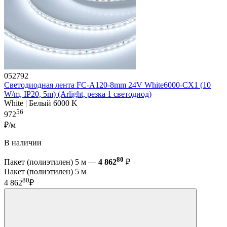
052792
Светодиодная лента FC-A120-8mm 24V White6000-CX1 (10
W/m, IP20, 5m) (Arlight, резка 1 светодиод)
White | Белый 6000 K
56
972
₽/м
В наличии
80
Пакет (полиэтилен) 5 м —
4 862
₽
Пакет (полиэтилен) 5 м
80
4 862
₽