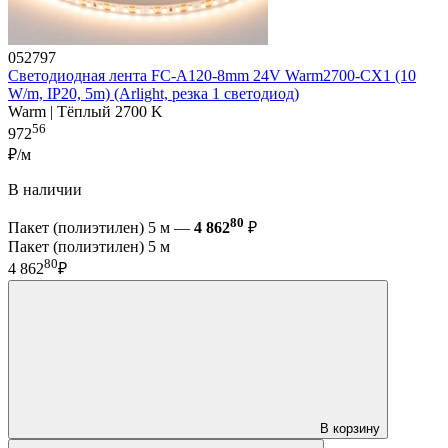
052797
Светодиодная лента FC-A120-8mm 24V Warm2700-CX1 (10
W/m, IP20, 5m) (Arlight, резка 1 светодиод)
Warm | Тёплый 2700 K
56
972
₽/м
В наличии
80
Пакет (полиэтилен) 5 м —
4 862
₽
Пакет (полиэтилен) 5 м
80
4 862
₽
В корзину