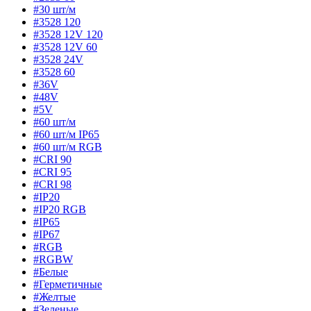
#30 шт/м
#3528 120
#3528 12V 120
#3528 12V 60
#3528 24V
#3528 60
#36V
#48V
#5V
#60 шт/м
#60 шт/м IP65
#60 шт/м RGB
#CRI 90
#CRI 95
#CRI 98
#IP20
#IP20 RGB
#IP65
#IP67
#RGB
#RGBW
#Белые
#Герметичные
#Желтые
#Зеленые