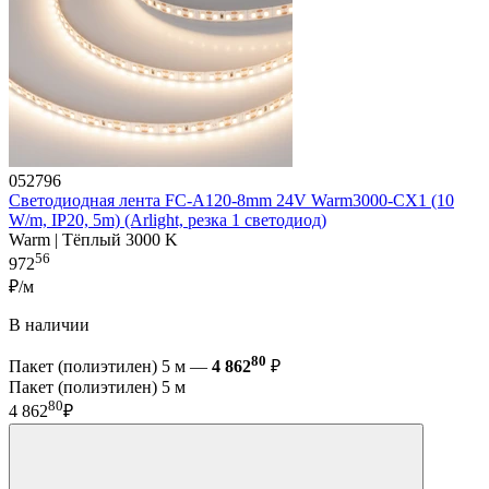
052796
Светодиодная лента FC-A120-8mm 24V Warm3000-CX1 (10
W/m, IP20, 5m) (Arlight, резка 1 светодиод)
Warm | Тёплый 3000 K
56
972
₽/м
В наличии
80
Пакет (полиэтилен) 5 м —
4 862
₽
Пакет (полиэтилен) 5 м
80
4 862
₽