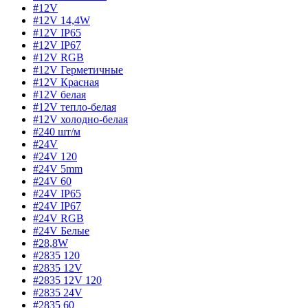
#12V
#12V 14,4W
#12V IP65
#12V IP67
#12V RGB
#12V Герметичные
#12V Красная
#12V белая
#12V тепло-белая
#12V холодно-белая
#240 шт/м
#24V
#24V 120
#24V 5mm
#24V 60
#24V IP65
#24V IP67
#24V RGB
#24V Белые
#28,8W
#2835 120
#2835 12V
#2835 12V 120
#2835 24V
#2835 60