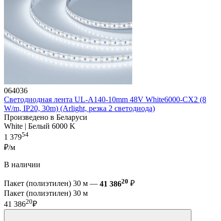
064036
Светодиодная лента UL-A140-10mm 48V White6000-CX2 (8
W/m, IP20, 30m) (Arlight, резка 2 светодиода)
Произведено в Беларуси
White | Белый 6000 K
54
1 379
₽/м
В наличии
20
Пакет (полиэтилен) 30 м —
41 386
₽
Пакет (полиэтилен) 30 м
20
41 386
₽