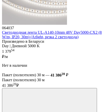
064037
Светодиодная лента UL-A140-10mm 48V Day5000-CX2 (8
W/m, IP20, 30m) (Arlight, резка 2 светодиода)
Произведено в Беларуси
Day | Дневной 5000 K
54
1 379
₽/м
Нет в наличии
20
Пакет (полиэтилен) 30 м —
41 386
₽
Пакет (полиэтилен) 30 м
20
41 386
₽