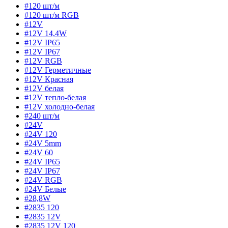
#120 шт/м
#120 шт/м RGB
#12V
#12V 14,4W
#12V IP65
#12V IP67
#12V RGB
#12V Герметичные
#12V Красная
#12V белая
#12V тепло-белая
#12V холодно-белая
#240 шт/м
#24V
#24V 120
#24V 5mm
#24V 60
#24V IP65
#24V IP67
#24V RGB
#24V Белые
#28,8W
#2835 120
#2835 12V
#2835 12V 120