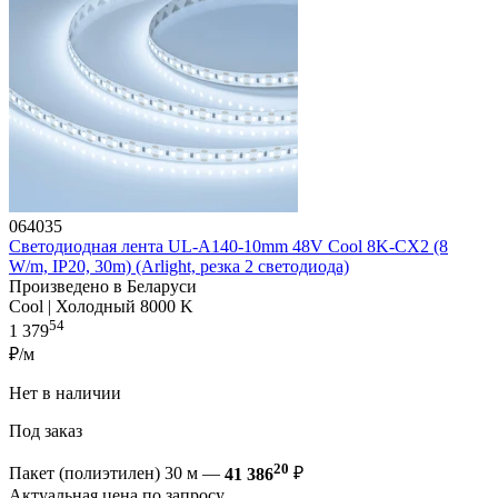
064035
Светодиодная лента UL-A140-10mm 48V Cool 8K-CX2 (8
W/m, IP20, 30m) (Arlight, резка 2 светодиода)
Произведено в Беларуси
Cool | Холодный 8000 K
54
1 379
₽/м
Нет в наличии
Под заказ
20
Пакет (полиэтилен) 30 м —
41 386
₽
Актуальная цена по запросу