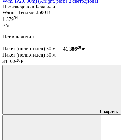
W/m, IP20, 30m) (Arlight, резка 2 светодиода)
Произведено в Беларуси
Warm | Тёплый 3500 K
54
1 379
₽/м
Нет в наличии
20
Пакет (полиэтилен) 30 м —
41 386
₽
Пакет (полиэтилен) 30 м
20
41 386
₽
В корзину