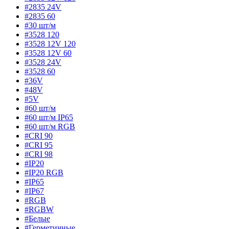
#2835 24V
#2835 60
#30 шт/м
#3528 120
#3528 12V 120
#3528 12V 60
#3528 24V
#3528 60
#36V
#48V
#5V
#60 шт/м
#60 шт/м IP65
#60 шт/м RGB
#CRI 90
#CRI 95
#CRI 98
#IP20
#IP20 RGB
#IP65
#IP67
#RGB
#RGBW
#Белые
#Герметичные