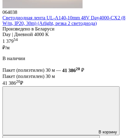
064038
Светодиодная лента UL-A140-10mm 48V Day4000-CX2 (8
W/m, IP20, 30m) (Arlight, резка 2 светодиода)
Произведено в Беларуси
Day | Дневной 4000 K
54
1 379
₽/м
В наличии
20
Пакет (полиэтилен) 30 м —
41 386
₽
Пакет (полиэтилен) 30 м
20
41 386
₽
В корзину