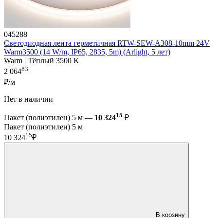
045288
Светодиодная лента герметичная RTW-SEW-A308-10mm 24V
Warm3500 (14 W/m, IP65, 2835, 5m) (Arlight, 5 лет)
Warm | Тёплый 3500 K
83
2 064
₽/м
Нет в наличии
15
Пакет (полиэтилен) 5 м —
10 324
₽
Пакет (полиэтилен) 5 м
15
10 324
₽
В корзину