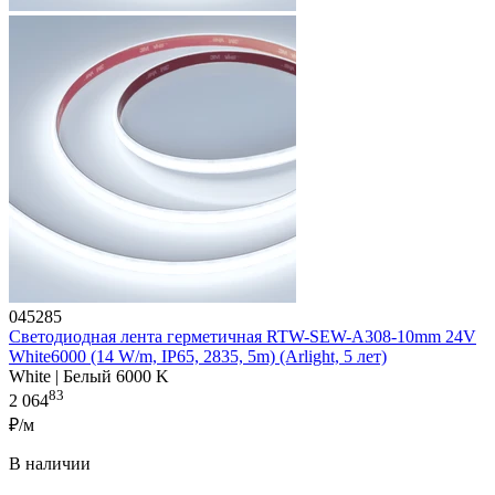
045285
Светодиодная лента герметичная RTW-SEW-A308-10mm 24V
White6000 (14 W/m, IP65, 2835, 5m) (Arlight, 5 лет)
White | Белый 6000 K
83
2 064
₽/м
В наличии