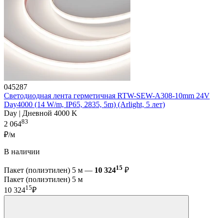
045287
Светодиодная лента герметичная RTW-SEW-A308-10mm 24V
Day4000 (14 W/m, IP65, 2835, 5m) (Arlight, 5 лет)
Day | Дневной 4000 K
83
2 064
₽/м
В наличии
15
Пакет (полиэтилен) 5 м —
10 324
₽
Пакет (полиэтилен) 5 м
15
10 324
₽