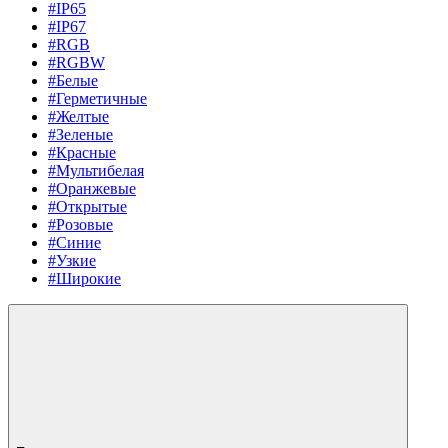
#IP65
#IP67
#RGB
#RGBW
#Белые
#Герметичные
#Желтые
#Зеленые
#Красные
#Мультибелая
#Оранжевые
#Открытые
#Розовые
#Синие
#Узкие
#Широкие