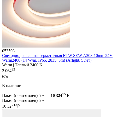
053508
Светодиодная лента герметичная RTW-SEW-A308-10mm 24V
Warm2400 (14 W/m, IP65, 2835, 5m) (Arlight, 5 лет)
Warm | Тёплый 2400 K
83
2 064
₽/м
В наличии
15
Пакет (полиэтилен) 5 м —
10 324
₽
Пакет (полиэтилен) 5 м
15
10 324
₽