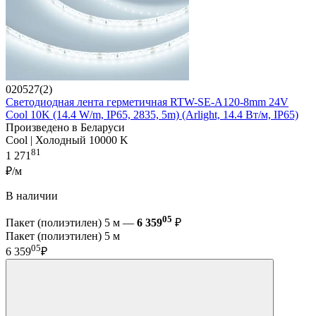
020527(2)
Светодиодная лента герметичная RTW-SE-A120-8mm 24V
Cool 10K (14.4 W/m, IP65, 2835, 5m) (Arlight, 14.4 Вт/м, IP65)
Произведено в Беларуси
Cool | Холодный 10000 K
81
1 271
₽/м
В наличии
05
Пакет (полиэтилен) 5 м —
6 359
₽
Пакет (полиэтилен) 5 м
05
6 359
₽