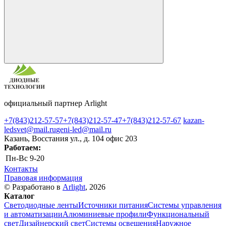
официальный партнер Arlight
+7(843)212-57-57
+7(843)212-57-47
+7(843)212-57-67
kazan-
ledsvet@mail.ru
geni-led@mail.ru
Казань, Восстания ул., д. 104 офис 203
Работаем:
Пн-Вс
9-20
Контакты
Правовая информация
© Разработано в
Arlight
, 2026
Каталог
Светодиодные ленты
Источники питания
Системы управления
и автоматизации
Алюминиевые профили
Функциональный
свет
Дизайнерский свет
Системы освещения
Наружное