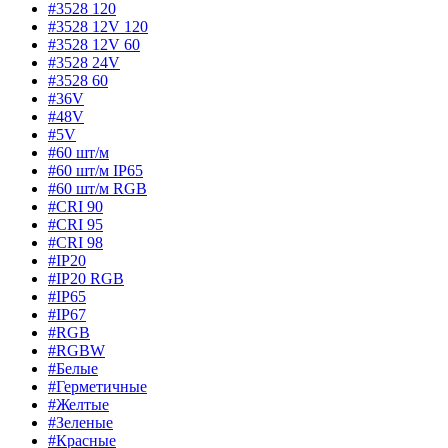
#3528 120
#3528 12V 120
#3528 12V 60
#3528 24V
#3528 60
#36V
#48V
#5V
#60 шт/м
#60 шт/м IP65
#60 шт/м RGB
#CRI 90
#CRI 95
#CRI 98
#IP20
#IP20 RGB
#IP65
#IP67
#RGB
#RGBW
#Белые
#Герметичные
#Желтые
#Зеленые
#Красные