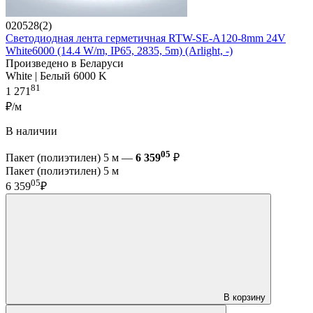
020528(2)
Светодиодная лента герметичная RTW-SE-A120-8mm 24V
White6000 (14.4 W/m, IP65, 2835, 5m) (Arlight, -)
Произведено в Беларуси
White | Белый 6000 K
81
1 271
₽/м
В наличии
05
Пакет (полиэтилен) 5 м —
6 359
₽
Пакет (полиэтилен) 5 м
05
6 359
₽
В корзину