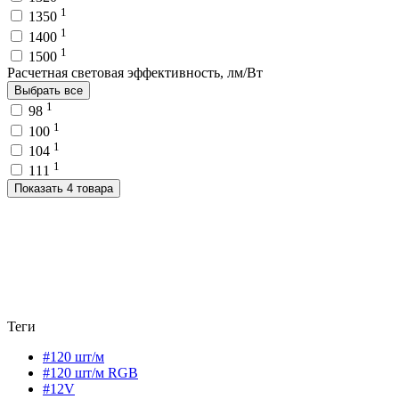
1
1350
1
1400
1
1500
Расчетная световая эффективность, лм/Вт
Выбрать все
1
98
1
100
1
104
1
111
Показать 4 товара
Теги
#120 шт/м
#120 шт/м RGB
#12V