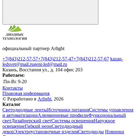
официальный партнер Arlight
+7(843)212-57-57
+7(843)212-57-47
+7(843)212-57-67
kazan-
ledsvet@mail.ru
geni-led@mail.ru
Казань, Восстания ул., д. 104 офис 203
Работаем:
Пн-Вс
9-20
Контакты
Правовая информация
© Разработано в
Arlight
, 2026
Каталог
Светодиодные ленты
Источники питания
Системы управления
и автоматизации
Алюминиевые профили
Функциональный
свет
Дизайнерский свет
Системы освещения
Наружное
освещение
Гибкий неон
Светодиодный
декор
Электроустановочные изделия
Светодиоды
Новинки