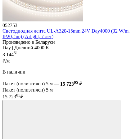
052753
Светодиодная лента UL-A320-15mm 24V Day4000 (32 W/m,
IP20, 5m) (Arlight, 7 лет)
Произведено в Беларуси
Day | Дневной 4000 K
61
3 144
₽/м
В наличии
05
Пакет (полиэтилен) 5 м —
15 723
₽
Пакет (полиэтилен) 5 м
05
15 723
₽