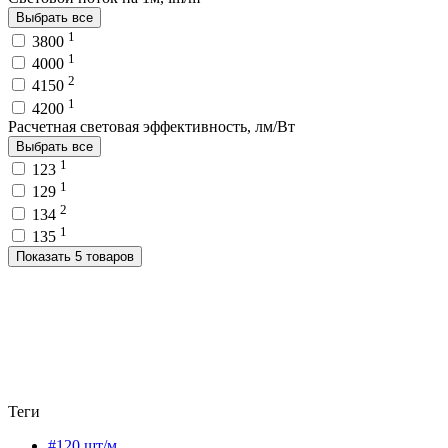
Выбрать все
1
3800
1
4000
2
4150
1
4200
Расчетная световая эффективность, лм/Вт
Выбрать все
1
123
1
129
2
134
1
135
Показать 5 товаров
Теги
#120 шт/м