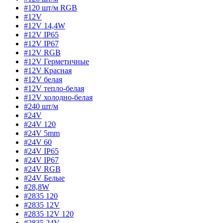
#120 шт/м RGB
#12V
#12V 14,4W
#12V IP65
#12V IP67
#12V RGB
#12V Герметичные
#12V Красная
#12V белая
#12V тепло-белая
#12V холодно-белая
#240 шт/м
#24V
#24V 120
#24V 5mm
#24V 60
#24V IP65
#24V IP67
#24V RGB
#24V Белые
#28,8W
#2835 120
#2835 12V
#2835 12V 120
#2835 24V