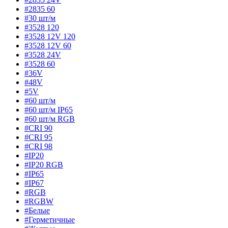
#2835 60
#30 шт/м
#3528 120
#3528 12V 120
#3528 12V 60
#3528 24V
#3528 60
#36V
#48V
#5V
#60 шт/м
#60 шт/м IP65
#60 шт/м RGB
#CRI 90
#CRI 95
#CRI 98
#IP20
#IP20 RGB
#IP65
#IP67
#RGB
#RGBW
#Белые
#Герметичные