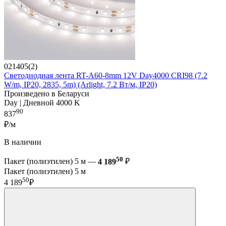
021405(2)
Светодиодная лента RT-A60-8mm 12V Day4000 CRI98 (7.2
W/m, IP20, 2835, 5m) (Arlight, 7.2 Вт/м, IP20)
Произведено в Беларуси
Day | Дневной 4000 K
90
837
₽/м
В наличии
50
Пакет (полиэтилен) 5 м —
4 189
₽
Пакет (полиэтилен) 5 м
50
4 189
₽