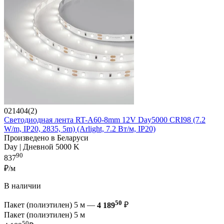
021404(2)
Светодиодная лента RT-A60-8mm 12V Day5000 CRI98 (7.2
W/m, IP20, 2835, 5m) (Arlight, 7.2 Вт/м, IP20)
Произведено в Беларуси
Day | Дневной 5000 K
90
837
₽/м
В наличии
50
Пакет (полиэтилен) 5 м —
4 189
₽
Пакет (полиэтилен) 5 м
50