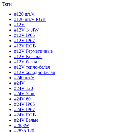
Теги
#120 шт/м
#120 шт/м RGB
#12V
#12V 14,4W
#12V IP65
#12V IP67
#12V RGB
#12V Герметичные
#12V Красная
#12V белая
#12V тепло-белая
#12V холодно-белая
#240 шт/м
#24V
#24V 120
#24V 5mm
#24V 60
#24V IP65
#24V IP67
#24V RGB
#24V Белые
#28,8W
#2835 120