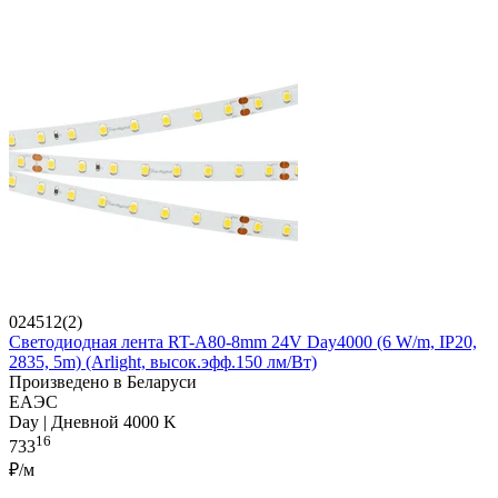
024512(2)
Светодиодная лента RT-A80-8mm 24V Day4000 (6 W/m, IP20,
2835, 5m) (Arlight, высок.эфф.150 лм/Вт)
Произведено в Беларуси
ЕАЭС
Day | Дневной 4000 K
16
733
₽/м