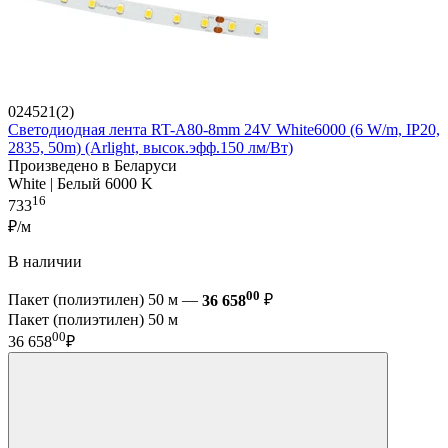
024521(2)
Светодиодная лента RT-A80-8mm 24V White6000 (6 W/m, IP20,
2835, 50m) (Arlight, высок.эфф.150 лм/Вт)
Произведено в Беларуси
White | Белый 6000 K
16
733
₽/м
В наличии
00
Пакет (полиэтилен) 50 м —
36 658
₽
Пакет (полиэтилен) 50 м
00
36 658
₽