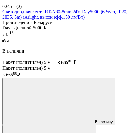
024511(2)
Светодиодная лента RT-A80-8mm 24V Day5000 (6 W/m, IP20,
2835, 5m) (Arlight, высок.эфф.150 лм/Вт)
Произведено в Беларуси
Day | Дневной 5000 K
16
733
₽/м
В наличии
80
Пакет (полиэтилен) 5 м —
3 665
₽
Пакет (полиэтилен) 5 м
80
3 665
₽
В корзину