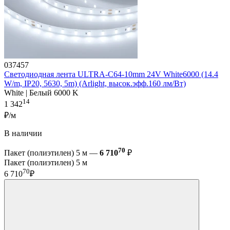
037457
Светодиодная лента ULTRA-C64-10mm 24V White6000 (14.4
W/m, IP20, 5630, 5m) (Arlight, высок.эфф.160 лм/Вт)
White | Белый 6000 K
14
1 342
₽/м
В наличии
70
Пакет (полиэтилен) 5 м —
6 710
₽
Пакет (полиэтилен) 5 м
70
6 710
₽