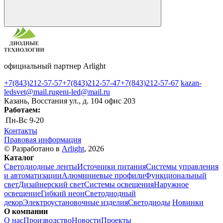
официальный партнер Arlight
+7(843)212-57-57
+7(843)212-57-47
+7(843)212-57-67
kazan-
ledsvet@mail.ru
geni-led@mail.ru
Казань, Восстания ул., д. 104 офис 203
Работаем:
Пн-Вс
9-20
Контакты
Правовая информация
© Разработано в
Arlight
, 2026
Каталог
Светодиодные ленты
Источники питания
Системы управления
и автоматизации
Алюминиевые профили
Функциональный
свет
Дизайнерский свет
Системы освещения
Наружное
освещение
Гибкий неон
Светодиодный
декор
Электроустановочные изделия
Светодиоды
Новинки
О компании
О нас
Производство
Новости
Проекты