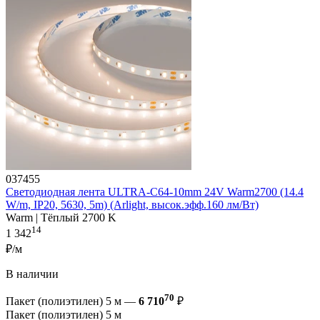
037455
Светодиодная лента ULTRA-C64-10mm 24V Warm2700 (14.4
W/m, IP20, 5630, 5m) (Arlight, высок.эфф.160 лм/Вт)
Warm | Тёплый 2700 K
14
1 342
₽/м
В наличии
70
Пакет (полиэтилен) 5 м —
6 710
₽
Пакет (полиэтилен) 5 м