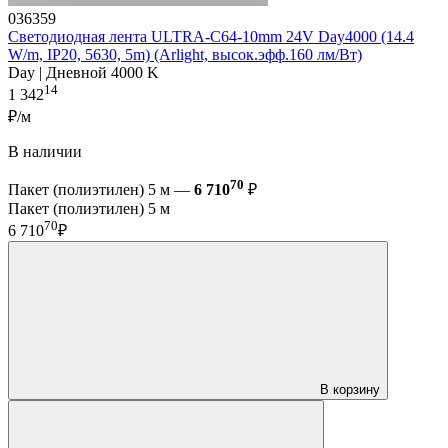
036359
Светодиодная лента ULTRA-C64-10mm 24V Day4000 (14.4
W/m, IP20, 5630, 5m) (Arlight, высок.эфф.160 лм/Вт)
Day | Дневной 4000 K
14
1 342
₽/м
В наличии
70
Пакет (полиэтилен) 5 м —
6 710
₽
Пакет (полиэтилен) 5 м
70
6 710
₽
В корзину