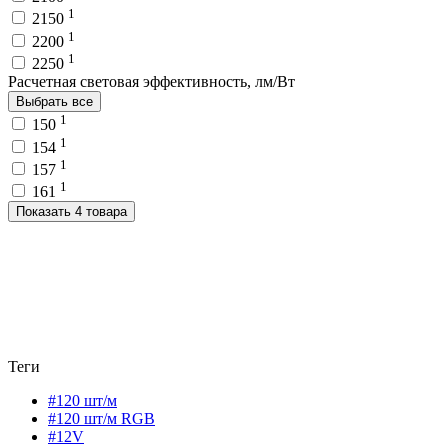
1
2150
1
2200
1
2250
Расчетная световая эффективность, лм/Вт
Выбрать все
1
150
1
154
1
157
1
161
Показать 4 товара
Теги
#120 шт/м
#120 шт/м RGB
#12V