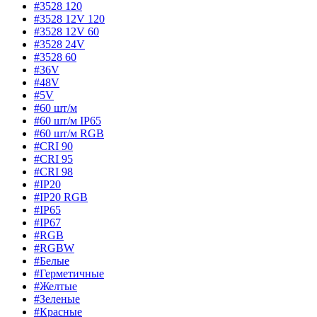
#3528 120
#3528 12V 120
#3528 12V 60
#3528 24V
#3528 60
#36V
#48V
#5V
#60 шт/м
#60 шт/м IP65
#60 шт/м RGB
#CRI 90
#CRI 95
#CRI 98
#IP20
#IP20 RGB
#IP65
#IP67
#RGB
#RGBW
#Белые
#Герметичные
#Желтые
#Зеленые
#Красные