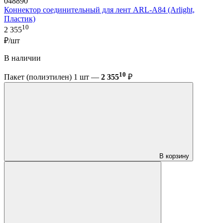
048890
Коннектор соединительный для лент ARL-A84 (Arlight,
Пластик)
10
2 355
₽/шт
В наличии
10
Пакет (полиэтилен) 1 шт —
2 355
₽
В корзину