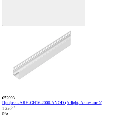
052093
Профиль ARH-CH16-2000-ANOD (Arlight, Алюминий)
93
1 226
₽/м