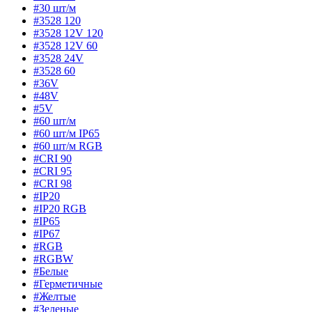
#30 шт/м
#3528 120
#3528 12V 120
#3528 12V 60
#3528 24V
#3528 60
#36V
#48V
#5V
#60 шт/м
#60 шт/м IP65
#60 шт/м RGB
#CRI 90
#CRI 95
#CRI 98
#IP20
#IP20 RGB
#IP65
#IP67
#RGB
#RGBW
#Белые
#Герметичные
#Желтые
#Зеленые