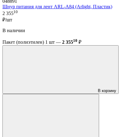
048891
Шнур питания для лент ARL-A84 (Arlight, Пластик)
10
2 355
₽/шт
В наличии
10
Пакет (полиэтилен) 1 шт —
2 355
₽
В корзину