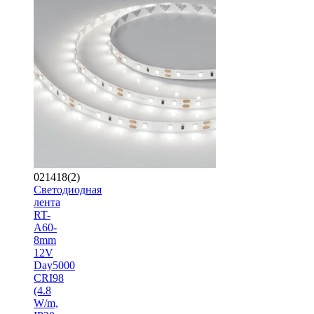
021418(2)
Светодиодная
лента
RT-
A60-
8mm
12V
Day5000
CRI98
(4.8
W/m,