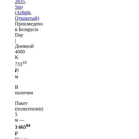
2835,
5m)
(Arlight,
Открытый)
Произведено
в Беларуси
Day
|
Дневной
4000
K
16
733
₽/
м
В
наличии
Пакет
(полиэтилен)
5
м —
80
3 665
₽