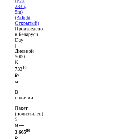
IP20,
2835,
5m)
(Arlight,
Открытый)
Произведено
в Беларуси
Day
|
Дневной
5000
K
16
733
₽/
м
В
наличии
Пакет
(полиэтилен)
5
м —
80
3 665
₽