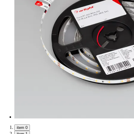
item 0
item 1