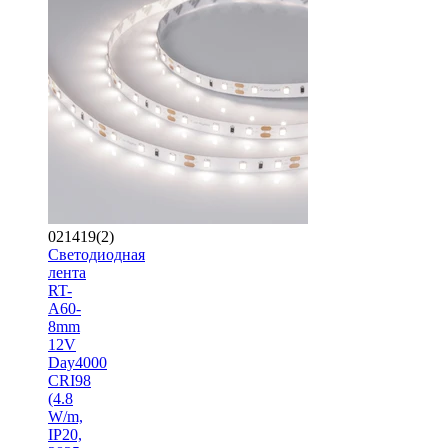
021419(2)
Светодиодная
лента
RT-
A60-
8mm
12V
Day4000
CRI98
(4.8
W/m,
IP20,