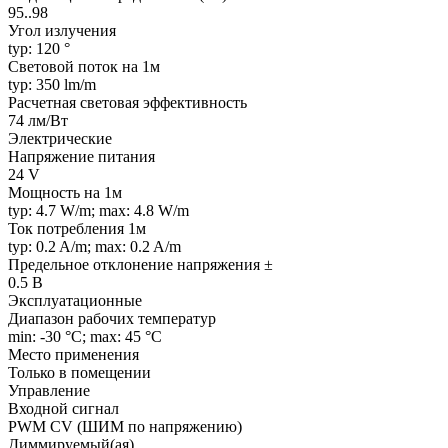
95..98
Угол излучения
typ: 120 °
Световой поток на 1м
typ: 350 lm/m
Расчетная световая эффективность
74 лм/Вт
Электрические
Напряжение питания
24 V
Мощность на 1м
typ: 4.7 W/m; max: 4.8 W/m
Ток потребления 1м
typ: 0.2 A/m; max: 0.2 A/m
Предельное отклонение напряжения ±
0.5 В
Эксплуатационные
Диапазон рабочих температур
min: -30 °C; max: 45 °C
Место применения
Только в помещении
Управление
Входной сигнал
PWM СV (ШИМ по напряжению)
Диммируемый(ая)