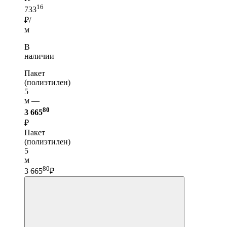
16
733
₽/
м
В
наличии
Пакет
(полиэтилен)
5
м —
80
3 665
₽
Пакет
(полиэтилен)
5
м
80
3 665
₽