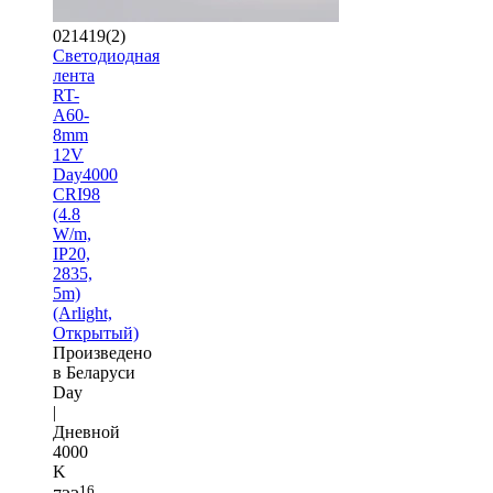
021419(2)
Светодиодная
лента
RT-
A60-
8mm
12V
Day4000
CRI98
(4.8
W/m,
IP20,
2835,
5m)
(Arlight,
Открытый)
Произведено
в Беларуси
Day
|
Дневной
4000
K
16