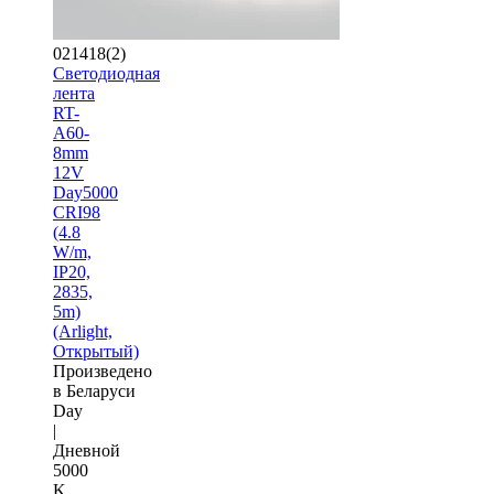
021418(2)
Светодиодная
лента
RT-
A60-
8mm
12V
Day5000
CRI98
(4.8
W/m,
IP20,
2835,
5m)
(Arlight,
Открытый)
Произведено
в Беларуси
Day
|
Дневной
5000
K