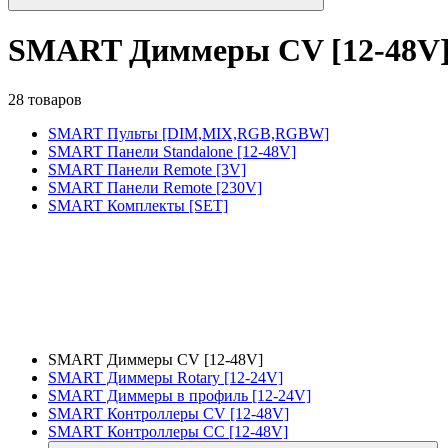
SMART Диммеры CV [12-48V
28 товаров
SMART Пульты [DIM,MIX,RGB,RGBW]
SMART Панели Standalone [12-48V]
SMART Панели Remote [3V]
SMART Панели Remote [230V]
SMART Комплекты [SET]
SMART Диммеры CV [12-48V]
SMART Диммеры Rotary [12-24V]
SMART Диммеры в профиль [12-24V]
SMART Контроллеры CV [12-48V]
SMART Контроллеры CC [12-48V]