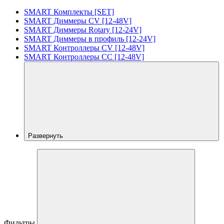
SMART Комплекты [SET]
SMART Диммеры CV [12-48V]
SMART Диммеры Rotary [12-24V]
SMART Диммеры в профиль [12-24V]
SMART Контроллеры CV [12-48V]
SMART Контроллеры CC [12-48V]
Развернуть
Фильтры