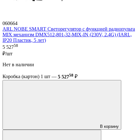
060664
ARL NOBE SMART Светорегулятор с функцией радиопульта
MIX механизм DMX512-801-32-MIX-IN (230V, 2.4G) (IARL,
IP20 Пластик, 5 лет)
58
5 527
₽/шт
Нет в наличии
58
Коробка (картон) 1 шт —
5 527
₽
В корзину