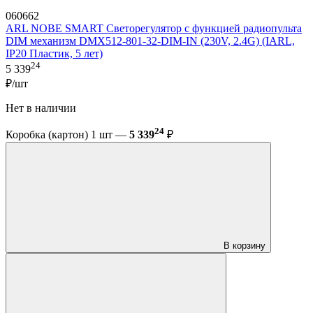
060662
ARL NOBE SMART Светорегулятор с функцией радиопульта
DIM механизм DMX512-801-32-DIM-IN (230V, 2.4G) (IARL,
IP20 Пластик, 5 лет)
24
5 339
₽/шт
Нет в наличии
24
Коробка (картон) 1 шт —
5 339
₽
В корзину