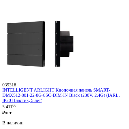
039316
INTELLIGENT ARLIGHT Кнопочная панель SMART-
DMX512-801-22-8G-8SC-DIM-IN Black (230V, 2.4G) (IARL,
IP20 Пластик, 5 лет)
66
5 411
₽/шт
В наличии