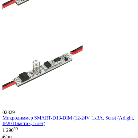
028291
Микродиммер SMART-D13-DIM (12-24V, 1x3A, Sens) (Arlight,
IP20 Пластик, 5 лет)
50
1 290
₽/шт