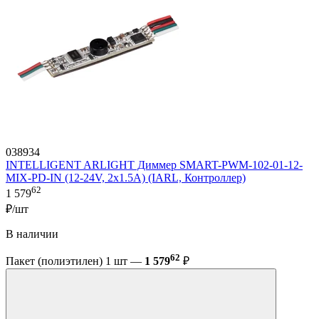
038934
INTELLIGENT ARLIGHT Диммер SMART-PWM-102-01-12-
MIX-PD-IN (12-24V, 2x1.5A) (IARL, Контроллер)
62
1 579
₽/шт
В наличии
62
Пакет (полиэтилен) 1 шт —
1 579
₽