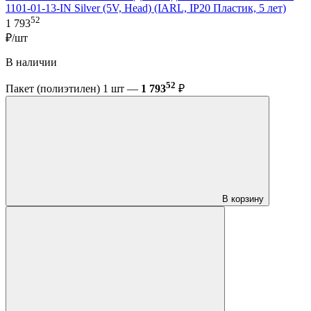
1101-01-13-IN Silver (5V, Head) (IARL, IP20 Пластик, 5 лет)
52
1 793
₽/шт
В наличии
52
Пакет (полиэтилен) 1 шт —
1 793
₽
В корзину