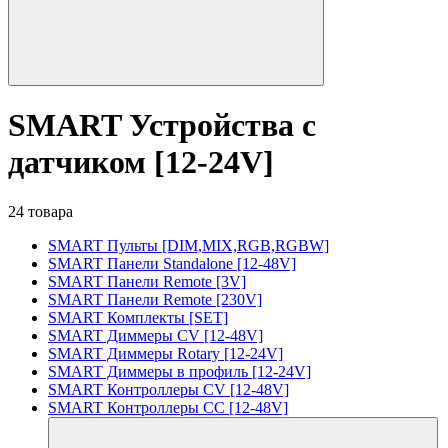
SMART Устройства с
датчиком [12-24V]
24 товара
SMART Пульты [DIM,MIX,RGB,RGBW]
SMART Панели Standalone [12-48V]
SMART Панели Remote [3V]
SMART Панели Remote [230V]
SMART Комплекты [SET]
SMART Диммеры CV [12-48V]
SMART Диммеры Rotary [12-24V]
SMART Диммеры в профиль [12-24V]
SMART Контроллеры CV [12-48V]
SMART Контроллеры CC [12-48V]