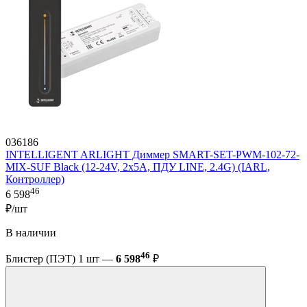
036186
INTELLIGENT ARLIGHT Диммер SMART-SET-PWM-102-72-
MIX-SUF Black (12-24V, 2x5A, ПДУ LINE, 2.4G) (IARL,
Контроллер)
46
6 598
₽/шт
В наличии
46
Блистер (ПЭТ) 1 шт —
6 598
₽