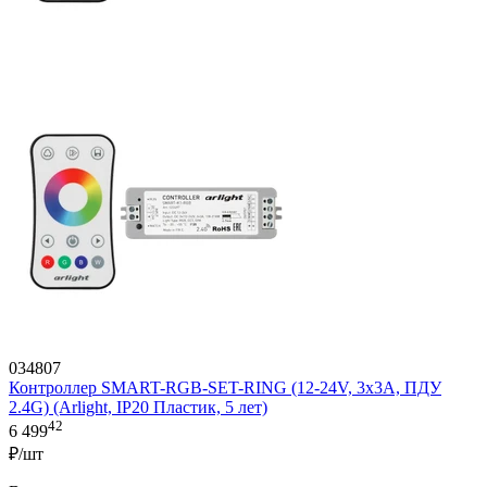
034807
Контроллер SMART-RGB-SET-RING (12-24V, 3x3A, ПДУ
2.4G) (Arlight, IP20 Пластик, 5 лет)
42
6 499
₽/шт