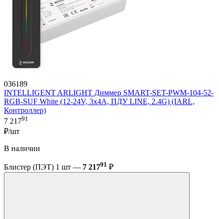
036189
INTELLIGENT ARLIGHT Диммер SMART-SET-PWM-104-52-
RGB-SUF White (12-24V, 3x4A, ПДУ LINE, 2.4G) (IARL,
Контроллер)
91
7 217
₽/шт
В наличии
91
Блистер (ПЭТ) 1 шт —
7 217
₽