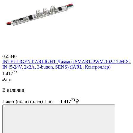
055840
INTELLIGENT ARLIGHT Диммер SMART-PWM-102-12-MIX-
IN (5-24V, 2x2A, 3-button, SENS) (IARL, Контроллер)
73
1 417
₽/шт
В наличии
73
Пакет (полиэтилен) 1 шт —
1 417
₽