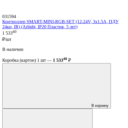
031594
Контроллер SMART-MINI-RGB-SET (12-24V, 3x1.5A, ПДУ
24кн, IR) (Arlight, IP20 Пластик, 5 лет)
40
1 533
₽/шт
В наличии
40
Коробка (картон) 1 шт —
1 533
₽
В корзину