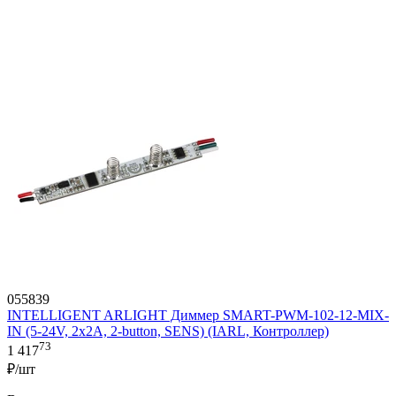
055839
INTELLIGENT ARLIGHT Диммер SMART-PWM-102-12-MIX-
IN (5-24V, 2x2A, 2-button, SENS) (IARL, Контроллер)
73
1 417
₽/шт