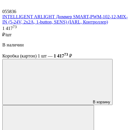
055836
INTELLIGENT ARLIGHT Диммер SMART-PWM-102-12-MIX-
IN (5-24V, 2x2A, 1-button, SENS) (IARL, Контроллер)
73
1 417
₽/шт
В наличии
73
Коробка (картон) 1 шт —
1 417
₽
В корзину