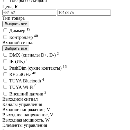
Товары со скидкой
Цена, ₽
Тип товара
Выбрать все
19
Диммер
40
Контроллер
Входной сигнал
Выбрать все
2
DMX (сигналы D+, D-)
1
IR (ИК)
16
PushDim (сухие контакты)
46
RF 2.4GHz
4
TUYA Bluetooth
9
TUYA Wi-Fi
3
Внешний датчик
Выходной сигнал
Каналы управления
Входное напряжение, V
Выходное напряжение, V
Выходная мощность, W
Элементы управления