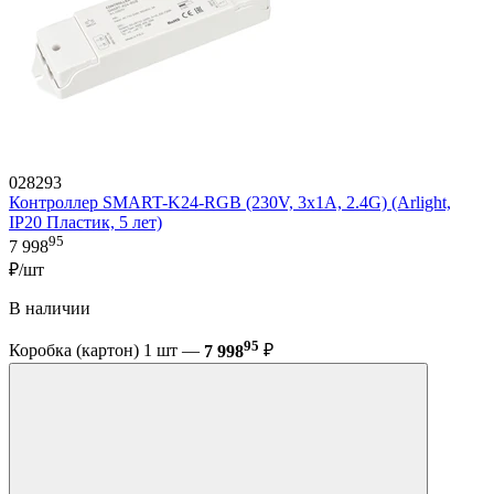
028293
Контроллер SMART-K24-RGB (230V, 3x1A, 2.4G) (Arlight,
IP20 Пластик, 5 лет)
95
7 998
₽/шт
В наличии
95
Коробка (картон) 1 шт —
7 998
₽