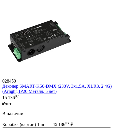
028450
Декодер SMART-K56-DMX (230V, 3x1.5A, XLR3, 2.4G)
(Arlight, IP20 Металл, 5 лет)
07
15 136
₽/шт
В наличии
07
Коробка (картон) 1 шт —
15 136
₽