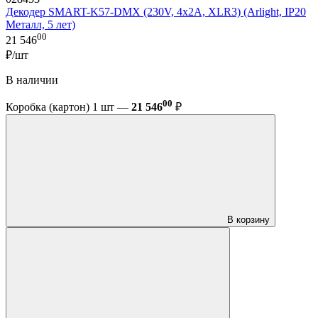
Декодер SMART-K57-DMX (230V, 4x2A, XLR3) (Arlight, IP20
Металл, 5 лет)
00
21 546
₽/шт
В наличии
00
Коробка (картон) 1 шт —
21 546
₽
В корзину