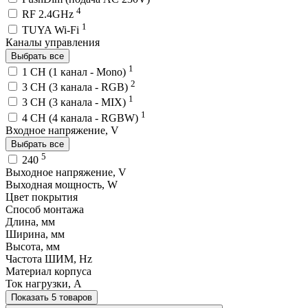
4
RF 2.4GHz
1
TUYA Wi-Fi
Каналы управления
Выбрать все
1
1 CH (1 канал - Mono)
2
3 CH (3 канала - RGB)
1
3 CH (3 канала - MIX)
1
4 CH (4 канала - RGBW)
Входное напряжение, V
Выбрать все
5
240
Выходное напряжение, V
Выходная мощность, W
Цвет покрытия
Способ монтажа
Длина, мм
Ширина, мм
Высота, мм
Частота ШИМ, Hz
Материал корпуса
Ток нагрузки, A
Показать 5 товаров