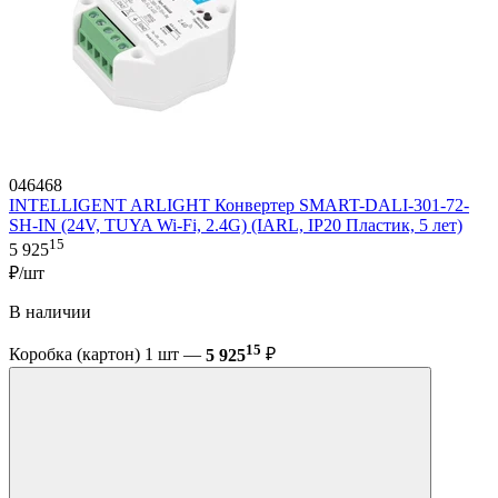
046468
INTELLIGENT ARLIGHT Конвертер SMART-DALI-301-72-
SH-IN (24V, TUYA Wi-Fi, 2.4G) (IARL, IP20 Пластик, 5 лет)
15
5 925
₽/шт
В наличии
15
Коробка (картон) 1 шт —
5 925
₽