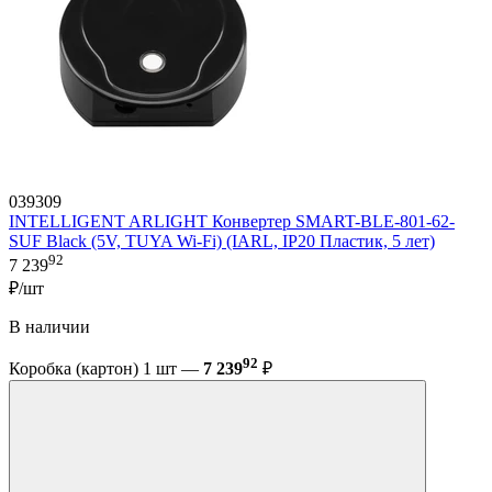
039309
INTELLIGENT ARLIGHT Конвертер SMART-BLE-801-62-
SUF Black (5V, TUYA Wi-Fi) (IARL, IP20 Пластик, 5 лет)
92
7 239
₽/шт
В наличии
92
Коробка (картон) 1 шт —
7 239
₽