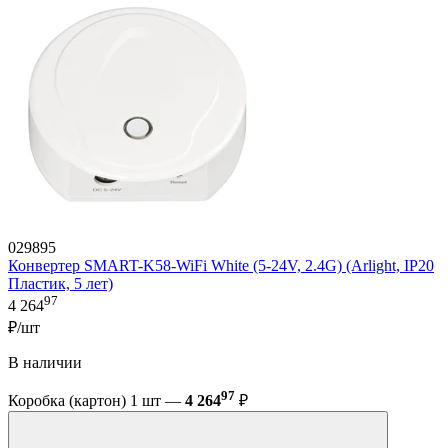
029895
Конвертер SMART-K58-WiFi White (5-24V, 2.4G) (Arlight, IP20
Пластик, 5 лет)
97
4 264
₽/шт
В наличии
97
Коробка (картон) 1 шт —
4 264
₽