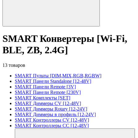
SMART Конвертеры [Wi-Fi,
BLE, ZB, 2.4G]
13 товаров
SMART Пульты [DIM,MIX,RGB,RGBW]
SMART Панели Standalone [12-48V]
SMART Панели Remote [3V]
SMART Панели Remote [230V]
SMART Комплекты [SET]
SMART Диммеры CV [12-48V]
SMART Диммеры Rotary [12-24V]
SMART Диммеры в профиль [12-24V]
SMART Контроллеры CV [12-48V]
SMART Контроллеры CC [12-48V]