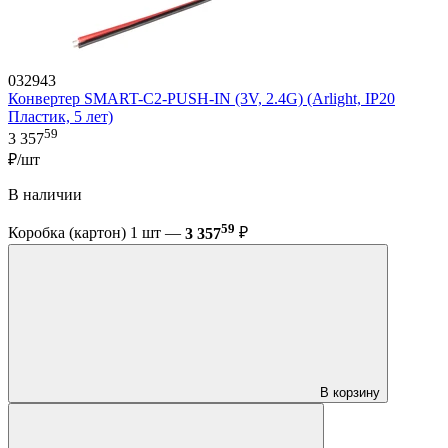
032943
Конвертер SMART-C2-PUSH-IN (3V, 2.4G) (Arlight, IP20
Пластик, 5 лет)
59
3 357
₽/шт
В наличии
59
Коробка (картон) 1 шт —
3 357
₽
В корзину