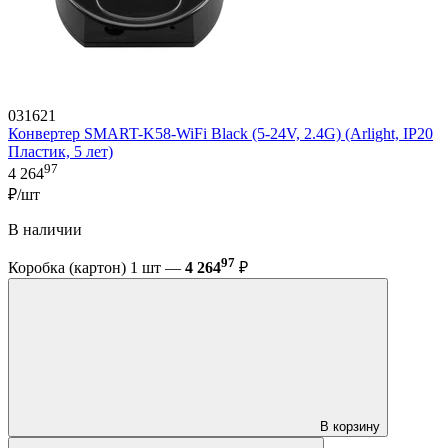
031621
Конвертер SMART-K58-WiFi Black (5-24V, 2.4G) (Arlight, IP20
Пластик, 5 лет)
97
4 264
₽/шт
В наличии
97
Коробка (картон) 1 шт —
4 264
₽
В корзину