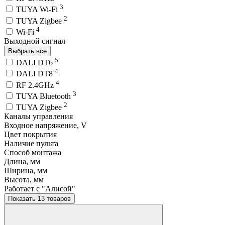
3
TUYA Wi-Fi
2
TUYA Zigbee
4
Wi-Fi
Выходной сигнал
Выбрать все
5
DALI DT6
4
DALI DT8
4
RF 2.4GHz
3
TUYA Bluetooth
2
TUYA Zigbee
Каналы управления
Входное напряжение, V
Цвет покрытия
Наличие пульта
Способ монтажа
Длина, мм
Ширина, мм
Высота, мм
Работает с "Алисой"
Показать 13 товаров