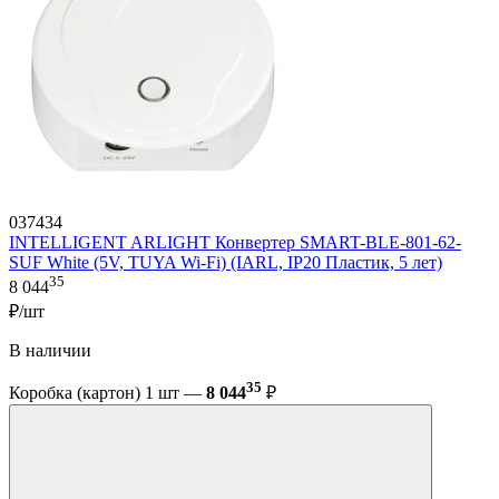
037434
INTELLIGENT ARLIGHT Конвертер SMART-BLE-801-62-
SUF White (5V, TUYA Wi-Fi) (IARL, IP20 Пластик, 5 лет)
35
8 044
₽/шт
В наличии
35
Коробка (картон) 1 шт —
8 044
₽