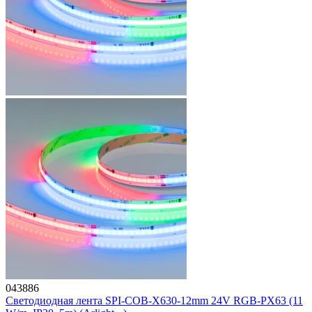
043886
Светодиодная лента SPI-COB-X630-12mm 24V RGB-PX63 (11