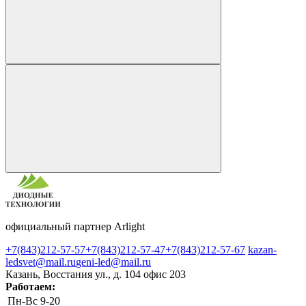
официальный партнер Arlight
+7(843)212-57-57
+7(843)212-57-47
+7(843)212-57-67
kazan-
ledsvet@mail.ru
geni-led@mail.ru
Казань, Восстания ул., д. 104 офис 203
Работаем:
Пн-Вс
9-20