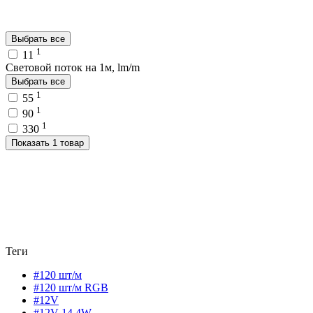
Выбрать все
1
11
Световой поток на 1м, lm/m
Выбрать все
1
55
1
90
1
330
Показать 1 товар
Теги
#120 шт/м
#120 шт/м RGB
#12V
#12V 14,4W