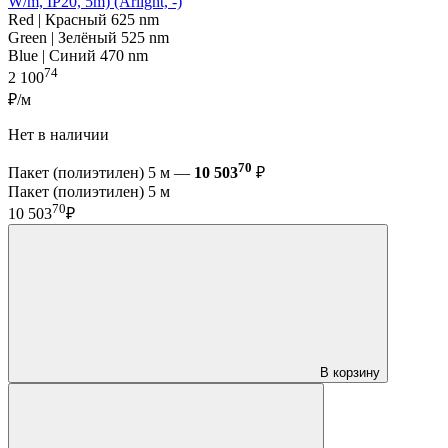
W/m, IP20, 5m) (Arlight, -)
Red | Красный 625 nm
Green | Зелёный 525 nm
Blue | Синий 470 nm
74
2 100
₽/м
Нет в наличии
70
Пакет (полиэтилен) 5 м —
10 503
₽
Пакет (полиэтилен) 5 м
70
10 503
₽
В корзину