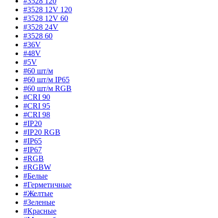
#3528 120
#3528 12V 120
#3528 12V 60
#3528 24V
#3528 60
#36V
#48V
#5V
#60 шт/м
#60 шт/м IP65
#60 шт/м RGB
#CRI 90
#CRI 95
#CRI 98
#IP20
#IP20 RGB
#IP65
#IP67
#RGB
#RGBW
#Белые
#Герметичные
#Желтые
#Зеленые
#Красные