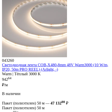
043260
Светодиодная лента COB-X480-8mm 48V Warm3000 (10 W/m,
IP20, 50m PRO REEL) (Arlight, -)
Warm | Тёплый 3000 K
64
942
₽/м
В наличии
00
Пакет (полиэтилен) 50 м —
47 132
₽
Пакет (полиэтилен) 50 м