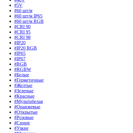
#5V
#60 шт/м
#60 шт/м IP65
#60 шт/м RGB
#CRI 90
#CRI 95
#CRI 98
#IP20
#IP20 RGB
#IP65
#IP67
#RGB
#RGBW
#Белые
#Герметичные
#Желтые
#Зеленые
#Красные
#Мультибелая
#Оранжевые
#Открытые
#Розовые
#Синие
#Узкие