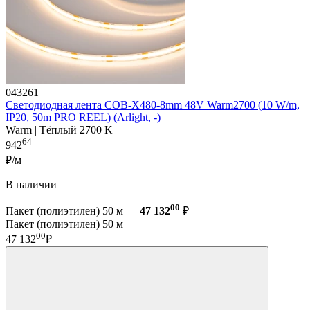
043261
Светодиодная лента COB-X480-8mm 48V Warm2700 (10 W/m,
IP20, 50m PRO REEL) (Arlight, -)
Warm | Тёплый 2700 K
64
942
₽/м
В наличии
00
Пакет (полиэтилен) 50 м —
47 132
₽
Пакет (полиэтилен) 50 м
00
47 132
₽