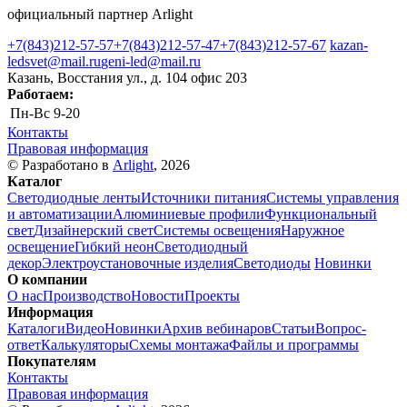
официальный партнер Arlight
+7(843)212-57-57
+7(843)212-57-47
+7(843)212-57-67
kazan-
ledsvet@mail.ru
geni-led@mail.ru
Казань, Восстания ул., д. 104 офис 203
Работаем:
Пн-Вс
9-20
Контакты
Правовая информация
© Разработано в
Arlight
, 2026
Каталог
Светодиодные ленты
Источники питания
Системы управления
и автоматизации
Алюминиевые профили
Функциональный
свет
Дизайнерский свет
Системы освещения
Наружное
освещение
Гибкий неон
Светодиодный
декор
Электроустановочные изделия
Светодиоды
Новинки
О компании
О нас
Производство
Новости
Проекты
Информация
Каталоги
Видео
Новинки
Архив вебинаров
Статьи
Вопрос-
ответ
Калькуляторы
Схемы монтажа
Файлы и программы
Покупателям
Контакты
Правовая информация