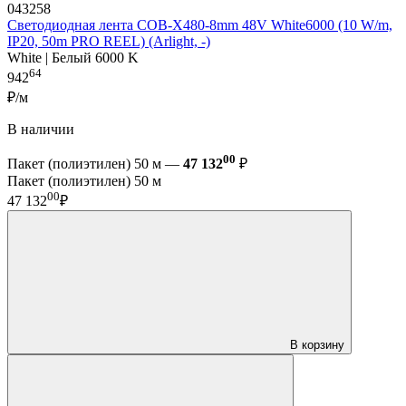
043258
Светодиодная лента COB-X480-8mm 48V White6000 (10 W/m,
IP20, 50m PRO REEL) (Arlight, -)
White | Белый 6000 K
64
942
₽/м
В наличии
00
Пакет (полиэтилен) 50 м —
47 132
₽
Пакет (полиэтилен) 50 м
00
47 132
₽
В корзину