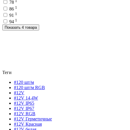
1
78
1
86
1
91
1
94
Показать 4 товара
Теги
#120 шт/м
#120 шт/м RGB
#12V
#12V 14,4W
#12V IP65
#12V IP67
#12V RGB
#12V Герметичные
#12V Красная
#12V белая