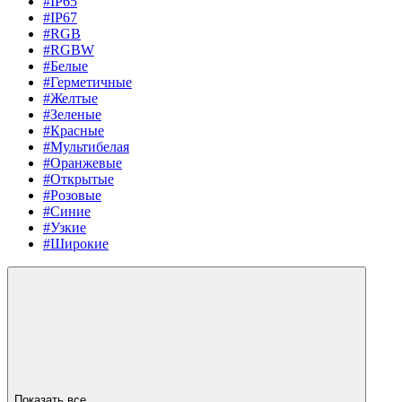
#IP65
#IP67
#RGB
#RGBW
#Белые
#Герметичные
#Желтые
#Зеленые
#Красные
#Мультибелая
#Оранжевые
#Открытые
#Розовые
#Синие
#Узкие
#Широкие
Показать все