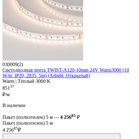
030009(2)
Светодиодная лента TWIST-A120-10mm 24V Warm3000 (10
W/m, IP20, 2835, 5m) (Arlight, Открытый)
Warm | Тёплый 3000 K
37
851
₽/м
В наличии
85
Пакет (полиэтилен) 5 м —
4 256
₽
Пакет (полиэтилен) 5 м
85
4 256
₽