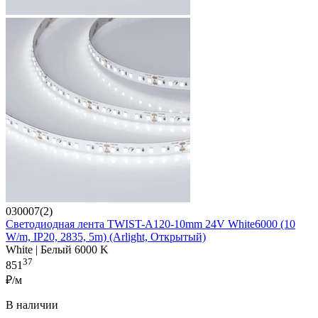
030007(2)
Светодиодная лента TWIST-A120-10mm 24V White6000 (10
W/m, IP20, 2835, 5m) (Arlight, Открытый)
White | Белый 6000 K
37
851
₽/м
В наличии