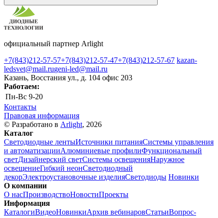
официальный партнер Arlight
+7(843)212-57-57
+7(843)212-57-47
+7(843)212-57-67
kazan-
ledsvet@mail.ru
geni-led@mail.ru
Казань, Восстания ул., д. 104 офис 203
Работаем:
Пн-Вс
9-20
Контакты
Правовая информация
© Разработано в
Arlight
, 2026
Каталог
Светодиодные ленты
Источники питания
Системы управления
и автоматизации
Алюминиевые профили
Функциональный
свет
Дизайнерский свет
Системы освещения
Наружное
освещение
Гибкий неон
Светодиодный
декор
Электроустановочные изделия
Светодиоды
Новинки
О компании
О нас
Производство
Новости
Проекты
Информация
Каталоги
Видео
Новинки
Архив вебинаров
Статьи
Вопрос-