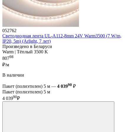
052762
Светодиодная лента UL-A112-8mm 24V Warm3500 (7 W/m,
IP20, 5m) (Arlight, 7 лет)
Произведено в Беларуси
Warm | Тёплый 3500 K
98
807
₽/м
В наличии
90
Пакет (полиэтилен) 5 м —
4 039
₽
Пакет (полиэтилен) 5 м
90
4 039
₽