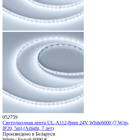
052759
Светодиодная лента UL-A112-8mm 24V White6000 (7 W/m,
IP20, 5m) (Arlight, 7 лет)
Произведено в Беларуси
White | Белый 6000 K