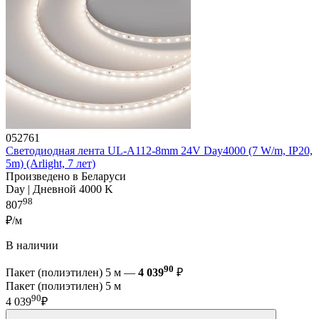
052761
Светодиодная лента UL-A112-8mm 24V Day4000 (7 W/m, IP20,
5m) (Arlight, 7 лет)
Произведено в Беларуси
Day | Дневной 4000 K
98
807
₽/м
В наличии
90
Пакет (полиэтилен) 5 м —
4 039
₽
Пакет (полиэтилен) 5 м
90
4 039
₽