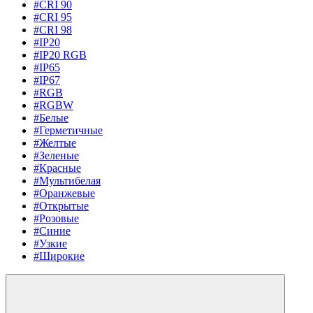
#CRI 90
#CRI 95
#CRI 98
#IP20
#IP20 RGB
#IP65
#IP67
#RGB
#RGBW
#Белые
#Герметичные
#Желтые
#Зеленые
#Красные
#Мультибелая
#Оранжевые
#Открытые
#Розовые
#Синие
#Узкие
#Широкие