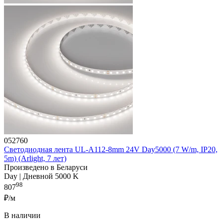
052760
Светодиодная лента UL-A112-8mm 24V Day5000 (7 W/m, IP20,
5m) (Arlight, 7 лет)
Произведено в Беларуси
Day | Дневной 5000 K
98
807
₽/м
В наличии